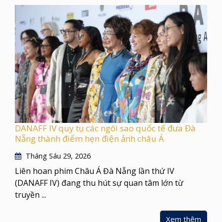
DANAFF IV quy tụ các ngôi sao quốc tế đưa Đà
Nẵng thành điểm hẹn điện ảnh châu Á
Tháng Sáu 29, 2026
Liên hoan phim Châu Á Đà Nẵng lần thứ IV
(DANAFF IV) đang thu hút sự quan tâm lớn từ
truyền ...
Xem thêm