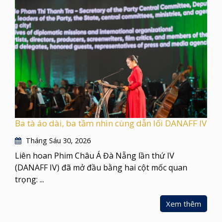
Ba tà áo dài, ba tầm nhìn cùng dẫn lối DANAFF IV
Tháng Sáu 30, 2026
Liên hoan Phim Châu Á Đà Nẵng lần thứ IV
(DANAFF IV) đã mở đầu bằng hai cột mốc quan
trọng: ...
Xem thêm