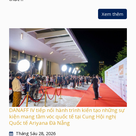
Xem thêm
DANAFF IV tiếp nối hành trình kiến tạo những sự
kiện mang tầm vóc quốc tế tại Cung Hội nghị
Quốc tế Ariyana Đà Nẵng
Tháng Sáu 28, 2026