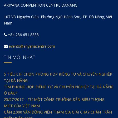
ARIYANA CONVENTION CENTRE DANANG
107 Võ Nguyên Giáp, Phường Ngũ Hành Sơn, TP. Đà Nẵng, Việt
Nam
+84 236 651 8888
events@ariyanacentre.com
TIN MỚI NHẤT
5 TIÊU CHÍ CHỌN PHÒNG HỌP RIÊNG TƯ VÀ CHUYÊN NGHIỆP
TẠI ĐÀ NẴNG
TÌM PHÒNG HỌP RIÊNG TƯ VÀ CHUYÊN NGHIỆP TẠI ĐÀ NẴNG
Ở ĐÂU?
25/07/2017 – TỪ MỘT CÔNG TRƯỜNG ĐẾN BIỂU TƯỢNG
MICE CỦA VIỆT NAM
GẦN 2.000 VẬN ĐỘNG VIÊN THAM GIA GIẢI CHẠY CHÂN TRẦN