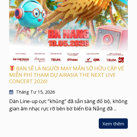
BẠN SẼ LÀ NGƯỜI MAY MẮN SỞ HỮU CẶP VÉ
MIỄN PHÍ THAM DỰ AIRASIA THE NEXT LIVE
CONCERT 2026!
Tháng Tư 15, 2026
Dàn Line-up cực “khủng” đã sẵn sàng đổ bộ, không
gian âm nhạc rực rỡ bên bờ biển Đà Nẵng đã ...
Xem thêm