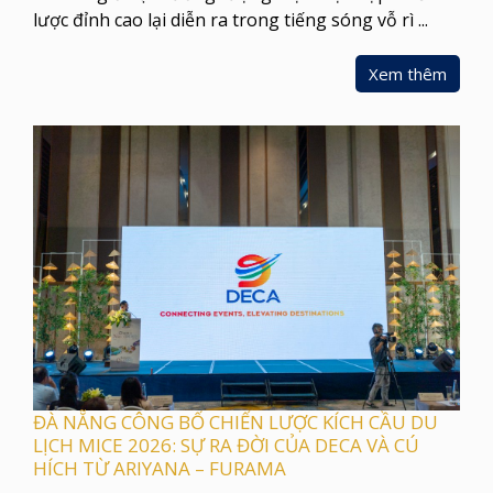
lược đỉnh cao lại diễn ra trong tiếng sóng vỗ rì ...
Xem thêm
ĐÀ NẴNG CÔNG BỐ CHIẾN LƯỢC KÍCH CẦU DU
LỊCH MICE 2026: SỰ RA ĐỜI CỦA DECA VÀ CÚ
HÍCH TỪ ARIYANA – FURAMA