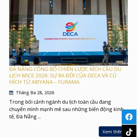
ĐÀ NẴNG CÔNG BỐ CHIẾN LƯỢC KÍCH CẦU DU
LỊCH MICE 2026: SỰ RA ĐỜI CỦA DECA VÀ CÚ
HÍCH TỪ ARIYANA – FURAMA
Tháng Ba 28, 2026
Trong bối cảnh ngành du lịch toàn cầu đang
chuyển mình mạnh mẽ sau những biến động kinh
tế, Đà Nẵng ...
Xem thêm