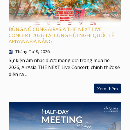
BÙNG NỔ CÙNG AIRASIA THE NEXT LIVE
CONCERT 2026 TẠI CUNG HỘI NGHỊ QUỐC TẾ
ARIYANA ĐÀ NẴNG
Tháng Tư 8, 2026
Sự kiện âm nhạc được mong đợi trong mùa hè
2026, AirAsia THE NEXT Live Concert, chính thức sẽ
diễn ra ...
Xem thêm