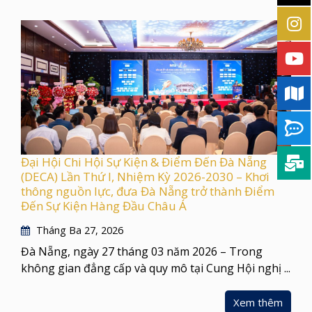
Đại Hội Chi Hội Sự Kiện & Điểm Đến Đà Nẵng
(DECA) Lần Thứ I, Nhiệm Kỳ 2026-2030 – Khơi
thông nguồn lực, đưa Đà Nẵng trở thành Điểm
Đến Sự Kiện Hàng Đầu Châu Á
Tháng Ba 27, 2026
Đà Nẵng, ngày 27 tháng 03 năm 2026 – Trong
không gian đẳng cấp và quy mô tại Cung Hội nghị ...
Xem thêm