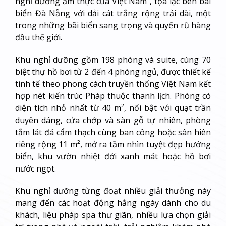
nghỉ dưỡng ẩm thực của Việt Nam”, tọa lạc bên bãi
biển Đà Nẵng với dải cát trắng rộng trải dài, một
trong những bãi biển sang trọng và quyến rũ hàng
đầu thế giới.
Khu nghỉ dưỡng gồm 198 phòng và suite, cùng 70
biệt thự hồ bơi từ 2 đến 4 phòng ngủ, được thiết kế
tinh tế theo phong cách truyền thống Việt Nam kết
hợp nét kiến trúc Pháp thuộc thanh lịch. Phòng có
diện tích nhỏ nhất từ 40 m², nổi bật với quạt trần
duyên dáng, cửa chớp và sàn gỗ tự nhiên, phòng
tắm lát đá cẩm thạch cùng ban công hoặc sân hiên
riêng rộng 11 m², mở ra tầm nhìn tuyệt đẹp hướng
biển, khu vườn nhiệt đới xanh mát hoặc hồ bơi
nước ngọt.
Khu nghỉ dưỡng từng đoạt nhiều giải thưởng này
mang đến các hoạt động hằng ngày dành cho du
khách, liệu pháp spa thư giãn, nhiều lựa chọn giải