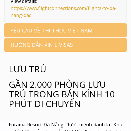
View details:
https://www.flightconnections.com/flights-to-da-
nang-dad
YÊU CẦU VỀ THỊ THỰC VIỆT NAM
HƯỚNG DẪN XIN E-VISAS
LƯU TRÚ
GẦN 2.000 PHÒNG LƯU
TRÚ TRONG BÁN KÍNH 10
PHÚT DI CHUYỂN
Furama Resort Đà Nẵng, được mệnh danh là “Khu