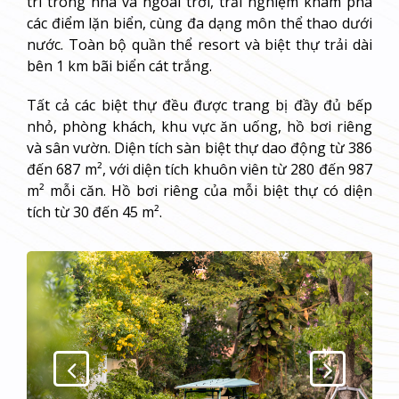
trí trong nhà và ngoài trời, trải nghiệm khám phá
các điểm lặn biển, cùng đa dạng môn thể thao dưới
nước. Toàn bộ quần thể resort và biệt thự trải dài
bên 1 km bãi biển cát trắng.
Tất cả các biệt thự đều được trang bị đầy đủ bếp
nhỏ, phòng khách, khu vực ăn uống, hồ bơi riêng
và sân vườn. Diện tích sàn biệt thự dao động từ 386
đến 687 m², với diện tích khuôn viên từ 280 đến 987
m² mỗi căn. Hồ bơi riêng của mỗi biệt thự có diện
tích từ 30 đến 45 m².