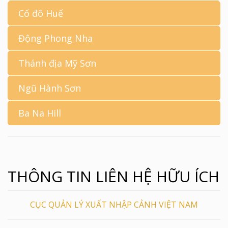
Cố đô Huế
Động Phong Nha
Thánh địa Mỹ Sơn
Ngũ Hành Sơn
Ba Na Hill
THÔNG TIN LIÊN HỆ HỮU ÍCH
CỤC QUẢN LÝ XUẤT NHẬP CẢNH VIỆT NAM