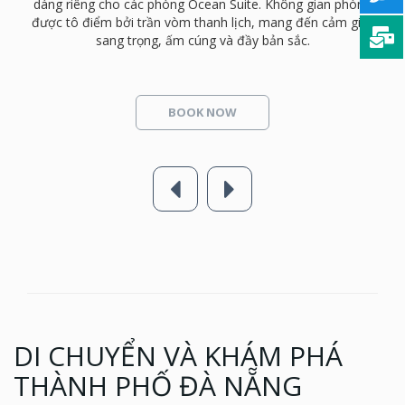
thiết đều được chuẩn bị chu đáo, mang đến không gian lưu
trú thoải mái và dễ chịu.
BOOK NOW
DI CHUYỂN VÀ KHÁM PHÁ
THÀNH PHỐ ĐÀ NẴNG