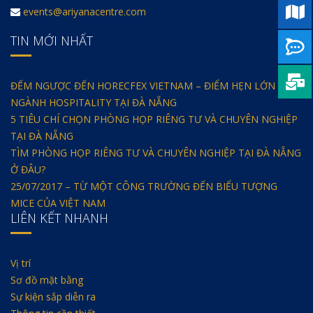
events@ariyanacentre.com
TIN MỚI NHẤT
ĐẾM NGƯỢC ĐẾN HORECFEX VIETNAM – ĐIỂM HẸN LỚN CỦA
NGÀNH HOSPITALITY TẠI ĐÀ NẴNG
5 TIÊU CHÍ CHỌN PHÒNG HỌP RIÊNG TƯ VÀ CHUYÊN NGHIỆP
TẠI ĐÀ NẴNG
TÌM PHÒNG HỌP RIÊNG TƯ VÀ CHUYÊN NGHIỆP TẠI ĐÀ NẴNG
Ở ĐÂU?
25/07/2017 – TỪ MỘT CÔNG TRƯỜNG ĐẾN BIỂU TƯỢNG
MICE CỦA VIỆT NAM
LIÊN KẾT NHANH
Vị trí
Sơ đồ mặt bằng
Sự kiện sắp diễn ra