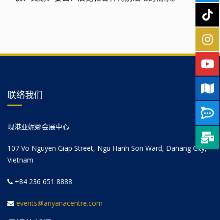
联络我们
岘港亚妮娜会展中心
107 Vo Nguyen Giap Street, Ngu Hanh Son Ward, Danang City,
Vietnam
+84 236 651 8888
events@ariyanacentre.com