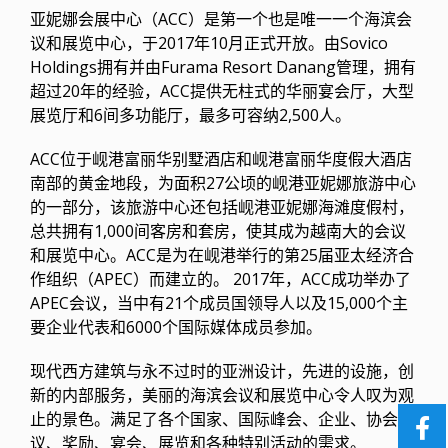
亚妮娜会展中心（ACC）是第一个也是唯一一个海滨会
议和展览中心，于2017年10月正式开放。由Sovico
Holdings拥有并由Furama Resort Danang管理，拥有
超过20年的经验，ACC提供无柱式的华丽宴会厅，大型
展览厅和6间多功能厅，最多可容纳2,500人。
ACC位于岘港富丽华别墅酒店和岘港富丽华度假大酒店
南部的黄金地段，为面积27公顷的岘港亚妮娜旅游中心
的一部分，该旅游中心还包括岘港亚妮娜海滩度假村，
总共拥有1,000间客房和套房，使其成为越南大的会议
和展览中心。ACC是为在岘港举行的第25届亚太经济合
作组织（APEC）而建立的。 2017年，ACC成功举办了
APEC会议，当中有21个成员国领导人以及15,000个主
要企业代表和6000个国际媒体成员参加。
现代西方建筑与永不过时的亚洲设计，先进的设施，创
新的内部服务，美丽的海滨会议和展览中心令人叹为观
止的景色。满足了各个国家、国际峰会、企业、协会会
议、奖励、宴会、展览和各种特别活动的需求。