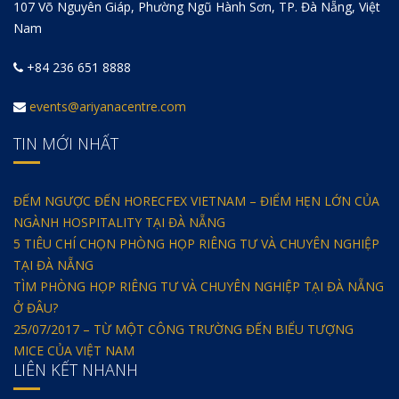
107 Võ Nguyên Giáp, Phường Ngũ Hành Sơn, TP. Đà Nẵng, Việt
Nam
+84 236 651 8888
events@ariyanacentre.com
TIN MỚI NHẤT
ĐẾM NGƯỢC ĐẾN HORECFEX VIETNAM – ĐIỂM HẸN LỚN CỦA
NGÀNH HOSPITALITY TẠI ĐÀ NẴNG
5 TIÊU CHÍ CHỌN PHÒNG HỌP RIÊNG TƯ VÀ CHUYÊN NGHIỆP
TẠI ĐÀ NẴNG
TÌM PHÒNG HỌP RIÊNG TƯ VÀ CHUYÊN NGHIỆP TẠI ĐÀ NẴNG
Ở ĐÂU?
25/07/2017 – TỪ MỘT CÔNG TRƯỜNG ĐẾN BIỂU TƯỢNG
MICE CỦA VIỆT NAM
LIÊN KẾT NHANH