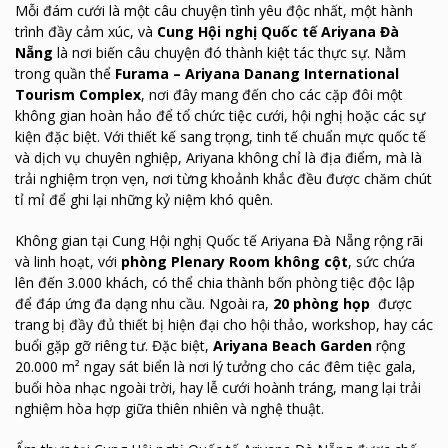
Mỗi đám cưới là một câu chuyện tình yêu độc nhất, một hành
trình đầy cảm xúc, và
Cung Hội nghị Quốc tế Ariyana Đà
Nẵng
là nơi biến câu chuyện đó thành kiệt tác thực sự. Nằm
trong quần thể
Furama – Ariyana Danang International
Tourism Complex
, nơi đây mang đến cho các cặp đôi một
không gian hoàn hảo để tổ chức tiệc cưới, hội nghị hoặc các sự
kiện đặc biệt. Với thiết kế sang trọng, tinh tế chuẩn mực quốc tế
và dịch vụ chuyên nghiệp, Ariyana không chỉ là địa điểm, mà là
trải nghiệm trọn vẹn, nơi từng khoảnh khắc đều được chăm chút
tỉ mỉ để ghi lại những kỷ niệm khó quên.
Không gian tại Cung Hội nghị Quốc tế Ariyana Đà Nẵng rộng rãi
và linh hoạt, với
phòng Plenary Room không cột
, sức chứa
lên đến 3.000 khách, có thể chia thành bốn phòng tiệc độc lập
để đáp ứng đa dạng nhu cầu. Ngoài ra,
20 phòng họp
được
trang bị đầy đủ thiết bị hiện đại cho hội thảo, workshop, hay các
buổi gặp gỡ riêng tư. Đặc biệt,
Ariyana Beach Garden
rộng
20.000 m² ngay sát biển là nơi lý tưởng cho các đêm tiệc gala,
buổi hòa nhạc ngoài trời, hay lễ cưới hoành tráng, mang lại trải
nghiệm hòa hợp giữa thiên nhiên và nghệ thuật.