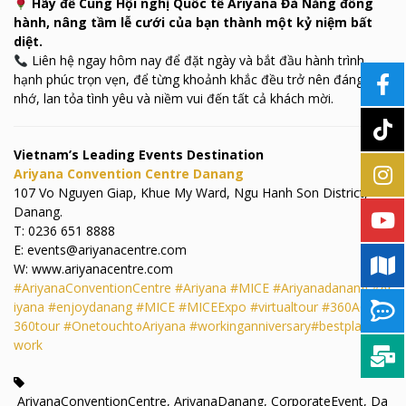
Hãy để Cung Hội nghị Quốc tế Ariyana Đà Nẵng đồng
hành, nâng tầm lễ cưới của bạn thành một kỷ niệm bất
diệt.
Liên hệ ngay hôm nay để đặt ngày và bắt đầu hành trình
hạnh phúc trọn vẹn, để từng khoảnh khắc đều trở nên đáng
nhớ, lan tỏa tình yêu và niềm vui đến tất cả khách mời.
Vietnam’s Leading Events Destination
Ariyana Convention Centre Danang
107 Vo Nguyen Giap, Khue My Ward, Ngu Hanh Son District,
Danang.
T: 0236 651 8888
E: events@ariyanacentre.com
W: www.ariyanacentre.com
#AriyanaConventionCentre
#Ariyana
#MICE
#Ariyanadanang
#Ar
iyana
#enjoydanang
#MICE
#MICEExpo
#virtualtour
#360ACC
#
360tour
#OnetouchtoAriyana
#workinganniversary
#bestplaceto
work
AriyanaConventionCentre
,
AriyanaDanang
,
CorporateEvent
,
Da