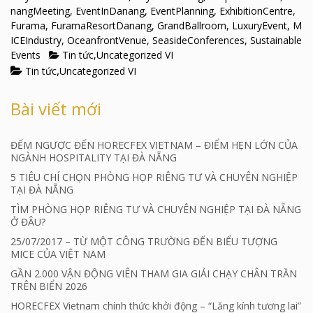
nangMeeting
,
EventInDanang
,
EventPlanning
,
ExhibitionCentre
,
Furama
,
FuramaResortDanang
,
GrandBallroom
,
LuxuryEvent
,
M
ICEIndustry
,
OceanfrontVenue
,
SeasideConferences
,
Sustainable
Events
Tin tức
,
Uncategorized VI
,
Tin tức
Uncategorized VI
Bài viết mới
ĐẾM NGƯỢC ĐẾN HORECFEX VIETNAM – ĐIỂM HẸN LỚN CỦA
NGÀNH HOSPITALITY TẠI ĐÀ NẴNG
5 TIÊU CHÍ CHỌN PHÒNG HỌP RIÊNG TƯ VÀ CHUYÊN NGHIỆP
TẠI ĐÀ NẴNG
TÌM PHÒNG HỌP RIÊNG TƯ VÀ CHUYÊN NGHIỆP TẠI ĐÀ NẴNG
Ở ĐÂU?
25/07/2017 – TỪ MỘT CÔNG TRƯỜNG ĐẾN BIỂU TƯỢNG
MICE CỦA VIỆT NAM
GẦN 2.000 VẬN ĐỘNG VIÊN THAM GIA GIẢI CHẠY CHÂN TRẦN
TRÊN BIỂN 2026
HORECFEX Vietnam chính thức khởi động – “Lăng kính tương lai”