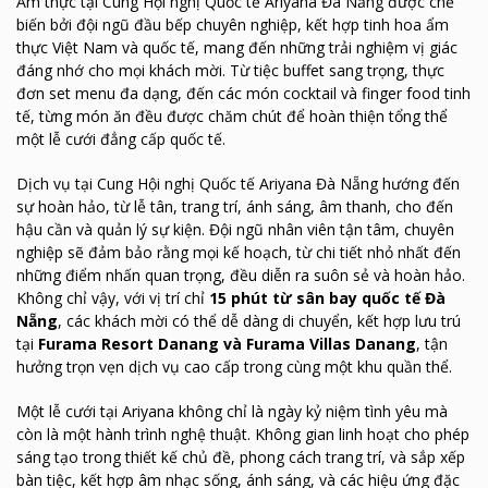
Ẩm thực tại Cung Hội nghị Quốc tế Ariyana Đà Nẵng được chế
biến bởi đội ngũ đầu bếp chuyên nghiệp, kết hợp tinh hoa ẩm
thực Việt Nam và quốc tế, mang đến những trải nghiệm vị giác
đáng nhớ cho mọi khách mời. Từ tiệc buffet sang trọng, thực
đơn set menu đa dạng, đến các món cocktail và finger food tinh
tế, từng món ăn đều được chăm chút để hoàn thiện tổng thể
một lễ cưới đẳng cấp quốc tế.
Dịch vụ tại Cung Hội nghị Quốc tế Ariyana Đà Nẵng hướng đến
sự hoàn hảo, từ lễ tân, trang trí, ánh sáng, âm thanh, cho đến
hậu cần và quản lý sự kiện. Đội ngũ nhân viên tận tâm, chuyên
nghiệp sẽ đảm bảo rằng mọi kế hoạch, từ chi tiết nhỏ nhất đến
những điểm nhấn quan trọng, đều diễn ra suôn sẻ và hoàn hảo.
Không chỉ vậy, với vị trí chỉ
15 phút từ sân bay quốc tế Đà
Nẵng
, các khách mời có thể dễ dàng di chuyển, kết hợp lưu trú
tại
Furama Resort Danang và Furama Villas Danang
, tận
hưởng trọn vẹn dịch vụ cao cấp trong cùng một khu quần thể.
Một lễ cưới tại Ariyana không chỉ là ngày kỷ niệm tình yêu mà
còn là một hành trình nghệ thuật. Không gian linh hoạt cho phép
sáng tạo trong thiết kế chủ đề, phong cách trang trí, và sắp xếp
bàn tiệc, kết hợp âm nhạc sống, ánh sáng, và các hiệu ứng đặc