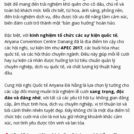
biệt để mang đến trải nghiệm khó quên cho cô dâu, chú rể và
toàn bộ khách mời. Mỗi chi tiết, từ hoa, ánh sáng, phông nền,
đến trải nghiệm dịch vụ, đều được tối ưu để nâng tầm cảm xúc,
biến đám cưới trở thành một “bản giao hưởng” hoàn hảo.
Đặc biệt, với
kinh nghiệm tổ chức các sự kiện quốc tế
,
Ariyana Convention Centre Danang đã là địa điểm tin cậy cho
các hội nghị, sự kiện lớn như
APEC 2017
, các buổi hòa nhạc
quốc tế, và các hội thảo chuyên ngành. Điều này giúp mỗi lễ cưới
hay sự kiện cá nhân được hưởng lợi từ tiêu chuẩn quản lý
chuyên nghiệp, dịch vụ quốc tế, và chất lượng kỹ thuật hàng
đầu.
Cung Hội nghị Quốc tế Ariyana Đà Nẵng là lựa chọn lý tưởng cho
các cặp đôi mong muốn trải nghiệm lễ cưới
sang trọng, độc
đáo và đáng nhớ
, với tất cả các yếu tố hội tụ: không gian đẳng
cấp, ẩm thực tinh hoa, dịch vụ chuyên nghiệp, vị trí thuận lợi và
bối cảnh thiên nhiên tuyệt đẹp. Đây không chỉ là một địa điểm tổ
chức tiệc cưới mà còn là nơi lưu giữ những khoảnh khắc cảm
xúc, nơi tình yêu được tôn vinh và lan tỏa.