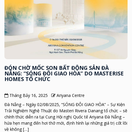
ĐÓN CHỜ MỐC SON BẤT ĐỘNG SẢN ĐÀ
NẴNG: “SÓNG ĐÔI GIAO HÒA” DO MASTERISE
HOMES TỔ CHỨC
Tháng Bảy 16, 2025
Ariyana Centre
Đà Nẵng – Ngày 02/08/2025, “SÓNG ĐÔI GIAO HÒA” – Sự Kiện
Trải Nghiệm Nghệ Thuật do Masteri Rivera Danang tổ chức – sẽ
chính thức diễn ra tại Cung Hội nghị Quốc tế Ariyana Đà Nẵng –
hứa hẹn mang đến hơi thở mới, định hình lại những giá trị cốt lõi
về không […]