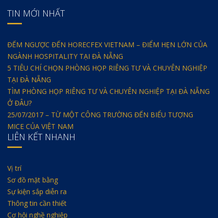
TIN MỚI NHẤT
ĐẾM NGƯỢC ĐẾN HORECFEX VIETNAM – ĐIỂM HẸN LỚN CỦA
NGÀNH HOSPITALITY TẠI ĐÀ NẴNG
5 TIÊU CHÍ CHỌN PHÒNG HỌP RIÊNG TƯ VÀ CHUYÊN NGHIỆP
TẠI ĐÀ NẴNG
TÌM PHÒNG HỌP RIÊNG TƯ VÀ CHUYÊN NGHIỆP TẠI ĐÀ NẴNG
Ở ĐÂU?
25/07/2017 – TỪ MỘT CÔNG TRƯỜNG ĐẾN BIỂU TƯỢNG
MICE CỦA VIỆT NAM
LIÊN KẾT NHANH
Vị trí
Sơ đồ mặt bằng
Sự kiện sắp diễn ra
Thông tin cần thiết
Cơ hội nghề nghiệp