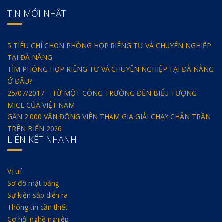
TIN MỚI NHẤT
5 TIÊU CHÍ CHỌN PHÒNG HỌP RIÊNG TƯ VÀ CHUYÊN NGHIỆP
TẠI ĐÀ NẴNG
TÌM PHÒNG HỌP RIÊNG TƯ VÀ CHUYÊN NGHIỆP TẠI ĐÀ NẴNG
Ở ĐÂU?
25/07/2017 – TỪ MỘT CÔNG TRƯỜNG ĐẾN BIỂU TƯỢNG
MICE CỦA VIỆT NAM
GẦN 2.000 VẬN ĐỘNG VIÊN THAM GIA GIẢI CHẠY CHÂN TRẦN
TRÊN BIỂN 2026
LIÊN KẾT NHANH
Vị trí
Sơ đồ mặt bằng
Sự kiện sắp diễn ra
Thông tin cần thiết
Cơ hội nghề nghiệp