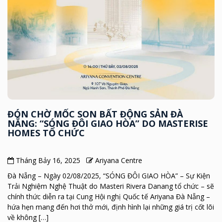
ĐÓN CHỜ MỐC SON BẤT ĐỘNG SẢN ĐÀ
NẴNG: “SÓNG ĐÔI GIAO HÒA” DO MASTERISE
HOMES TỔ CHỨC
Tháng Bảy 16, 2025
Ariyana Centre
Đà Nẵng – Ngày 02/08/2025, “SÓNG ĐÔI GIAO HÒA” – Sự Kiện
Trải Nghiệm Nghệ Thuật do Masteri Rivera Danang tổ chức – sẽ
chính thức diễn ra tại Cung Hội nghị Quốc tế Ariyana Đà Nẵng –
hứa hẹn mang đến hơi thở mới, định hình lại những giá trị cốt lõi
về không […]