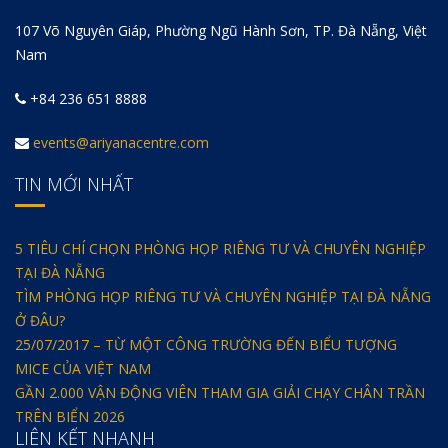
107 Võ Nguyên Giáp, Phường Ngũ Hành Sơn, TP. Đà Nẵng, Việt
Nam
+84 236 651 8888
events@ariyanacentre.com
TIN MỚI NHẤT
5 TIÊU CHÍ CHỌN PHÒNG HỌP RIÊNG TƯ VÀ CHUYÊN NGHIỆP
TẠI ĐÀ NẴNG
TÌM PHÒNG HỌP RIÊNG TƯ VÀ CHUYÊN NGHIỆP TẠI ĐÀ NẴNG
Ở ĐÂU?
25/07/2017 – TỪ MỘT CÔNG TRƯỜNG ĐẾN BIỂU TƯỢNG
MICE CỦA VIỆT NAM
GẦN 2.000 VẬN ĐỘNG VIÊN THAM GIA GIẢI CHẠY CHÂN TRẦN
TRÊN BIỂN 2026
LIÊN KẾT NHANH