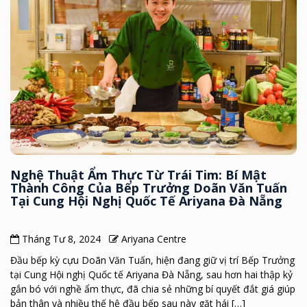
Nghệ Thuật Ẩm Thực Từ Trái Tim: Bí Mật
Thành Công Của Bếp Trưởng Doãn Văn Tuấn
Tại Cung Hội Nghị Quốc Tế Ariyana Đà Nẵng
Tháng Tư 8, 2024
Ariyana Centre
Đầu bếp kỳ cựu Doãn Văn Tuấn, hiện đang giữ vị trí Bếp Trưởng
tại Cung Hội nghị Quốc tế Ariyana Đà Nẵng, sau hơn hai thập kỷ
gắn bó với nghề ẩm thực, đã chia sẻ những bí quyết đắt giá giúp
bản thân và nhiều thế hệ đầu bếp sau này gặt hái […]