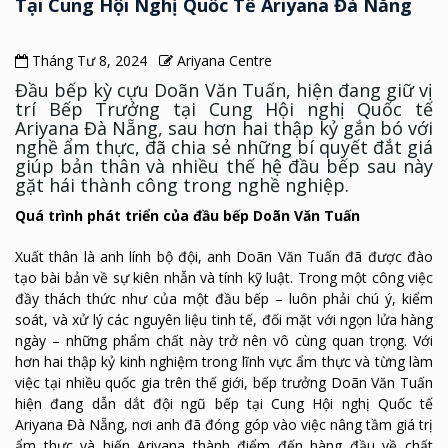
Tại Cung Hội Nghị Quốc Tế Ariyana Đà Nẵng
Tháng Tư 8, 2024
Ariyana Centre
Đầu bếp kỳ cựu Doãn Văn Tuấn, hiện đang giữ vị
trí Bếp Trưởng tại Cung Hội nghị Quốc tế
Ariyana Đà Nẵng, sau hơn hai thập kỷ gắn bó với
nghề ẩm thực, đã chia sẻ những bí quyết đắt giá
giúp bản thân và nhiều thế hệ đầu bếp sau này
gặt hái thành công trong nghề nghiệp.
Quá trình phát triển của đầu bếp Doãn Văn Tuấn
Xuất thân là anh lính bộ đội, anh Doãn Văn Tuấn đã được đào
tạo bài bản về sự kiên nhẫn và tính kỹ luật. Trong một công việc
đầy thách thức như của một đầu bếp – luôn phải chú ý, kiểm
soát, và xử lý các nguyên liệu tinh tế, đối mặt với ngọn lửa hàng
ngày – những phẩm chất này trở nên vô cùng quan trọng. Với
hơn hai thập kỷ kinh nghiệm trong lĩnh vực ẩm thực và từng làm
việc tại nhiều quốc gia trên thế giới, bếp trưởng Doãn Văn Tuấn
hiện đang dẫn dắt đội ngũ bếp tại Cung Hội nghị Quốc tế
Ariyana Đà Nẵng, nơi anh đã đóng góp vào việc nâng tầm giá trị
ẩm thực và biến Ariyana thành điểm đến hàng đầu về chất