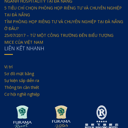
NGÀNH HOSPITALITY TẠI ĐÀ NẴNG
5 TIÊU CHÍ CHỌN PHÒNG HỌP RIÊNG TƯ VÀ CHUYÊN NGHIỆP
TẠI ĐÀ NẴNG
TÌM PHÒNG HỌP RIÊNG TƯ VÀ CHUYÊN NGHIỆP TẠI ĐÀ NẴNG
Ở ĐÂU?
25/07/2017 – TỪ MỘT CÔNG TRƯỜNG ĐẾN BIỂU TƯỢNG
MICE CỦA VIỆT NAM
LIÊN KẾT NHANH
Vị trí
Sơ đồ mặt bằng
Sự kiện sắp diễn ra
Thông tin cần thiết
Cơ hội nghề nghiệp