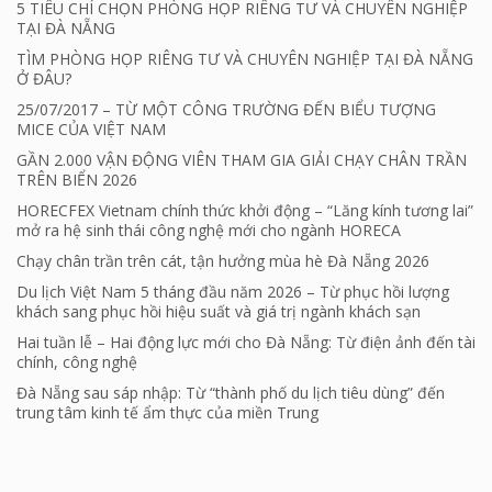
5 TIÊU CHÍ CHỌN PHÒNG HỌP RIÊNG TƯ VÀ CHUYÊN NGHIỆP
TẠI ĐÀ NẴNG
TÌM PHÒNG HỌP RIÊNG TƯ VÀ CHUYÊN NGHIỆP TẠI ĐÀ NẴNG
Ở ĐÂU?
25/07/2017 – TỪ MỘT CÔNG TRƯỜNG ĐẾN BIỂU TƯỢNG
MICE CỦA VIỆT NAM
GẦN 2.000 VẬN ĐỘNG VIÊN THAM GIA GIẢI CHẠY CHÂN TRẦN
TRÊN BIỂN 2026
HORECFEX Vietnam chính thức khởi động – “Lăng kính tương lai”
mở ra hệ sinh thái công nghệ mới cho ngành HORECA
Chạy chân trần trên cát, tận hưởng mùa hè Đà Nẵng 2026
Du lịch Việt Nam 5 tháng đầu năm 2026 – Từ phục hồi lượng
khách sang phục hồi hiệu suất và giá trị ngành khách sạn
Hai tuần lễ – Hai động lực mới cho Đà Nẵng: Từ điện ảnh đến tài
chính, công nghệ
Đà Nẵng sau sáp nhập: Từ “thành phố du lịch tiêu dùng” đến
trung tâm kinh tế ẩm thực của miền Trung