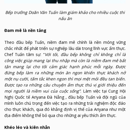
Bếp trưởng Doãn Văn Tuấn làm giám khảo cho nhiều cuộc thi
nấu ăn
Đam mê là nền tảng
Theo đầu bếp Tuấn, niềm đam mê chính là nền móng vững
chắc nhất để phát triển sự nghiệp lâu dài trong lĩnh vực ẩm thực.
Chef Tuấn tâm sự: “
Với tôi, đầu bếp không chỉ không chỉ là
công việc giúp mang lại thu nhập mà còn là niềm đam mê bất
tận mang lại cho tôi cảm giác hạnh phúc mỗi ngày. Được
đứng bếp làm ra những món ăn ngon khiến thực khách nở
một nụ cười, tấm tắc khen
ngon thì mọi mệt mỏi đều tan biến.
Được tạo ra những câu chuyện ẩm thực thú vị giới thiệu đến
mọi người là niềm vui của cuộc sống”
. Làm việc tại Cung Hội
Nghị Quốc tế Ariyana Đà Nẵng , đầu bếp Tuấn và đội ngũ của
mình luôn chú trọng đến việc tạo ra những trải nghiệm độc đáo
cho thực khách, qua đó khẳng định vị thế của Ariyana như một
địa điểm không thể bỏ qua cho những ai yêu thích ẩm thực.
Khéo léo và kiên nhẫn