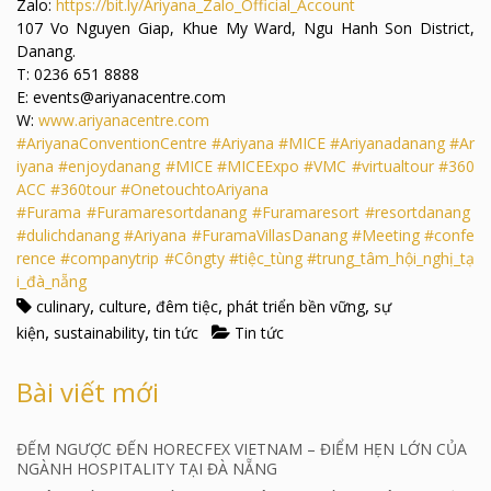
Zalo:
https://bit.ly/Ariyana_Zalo_Official_Account
107 Vo Nguyen Giap, Khue My Ward, Ngu Hanh Son District,
Danang.
T: 0236 651 8888
E: events@ariyanacentre.com
W:
www.ariyanacentre.com
#AriyanaConventionCentre
#Ariyana
#MICE
#Ariyanadanang
#Ar
iyana
#enjoydanang
#MICE
#MICEExpo
#VMC
#virtualtour
#360
ACC
#360tour
#OnetouchtoAriyana
#Furama
#Furamaresortdanang
#Furamaresort
#resortdanang
#dulichdanang
#Ariyana
#FuramaVillasDanang
#Meeting
#confe
rence
#companytrip
#Côngty
#tiệc_tùng
#trung_tâm_hội_nghị_tạ
i_đà_nẵng
,
,
,
,
culinary
culture
đêm tiệc
phát triển bền vững
sự
,
,
kiện
sustainability
tin tức
Tin tức
Bài viết mới
ĐẾM NGƯỢC ĐẾN HORECFEX VIETNAM – ĐIỂM HẸN LỚN CỦA
NGÀNH HOSPITALITY TẠI ĐÀ NẴNG