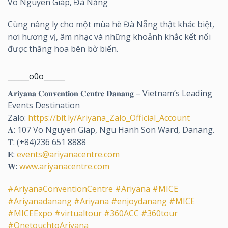
Võ Nguyên Giáp, Đà Nẵng
Cùng nâng ly cho một mùa hè Đà Nẵng thật khác biệt,
nơi hương vị, âm nhạc và những khoảnh khắc kết nối
được thăng hoa bên bờ biển.
______o0o______
𝐀𝐫𝐢𝐲𝐚𝐧𝐚 𝐂𝐨𝐧𝐯𝐞𝐧𝐭𝐢𝐨𝐧 𝐂𝐞𝐧𝐭𝐫𝐞 𝐃𝐚𝐧𝐚𝐧𝐠 – Vietnam’s Leading
Events Destination
Zalo:
https://bit.ly/Ariyana_Zalo_Official_Account
𝐀: 107 Vo Nguyen Giap, Ngu Hanh Son Ward, Danang.
𝐓: (+84)236 651 8888
𝐄:
events@ariyanacentre.com
𝐖:
www.ariyanacentre.com
#AriyanaConventionCentre
#Ariyana
#MICE
#Ariyanadanang
#Ariyana
#enjoydanang
#MICE
#MICEExpo
#virtualtour
#360ACC
#360tour
#OnetouchtoAriyana