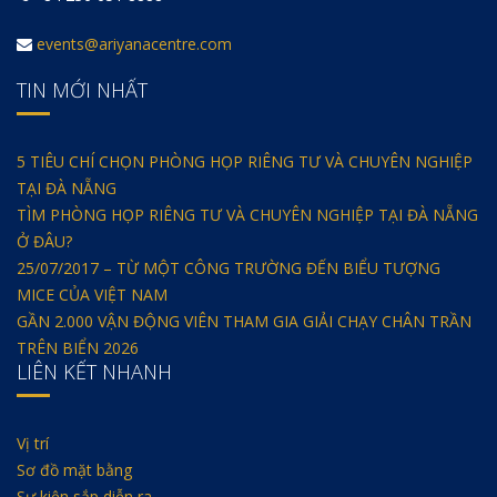
events@ariyanacentre.com
TIN MỚI NHẤT
5 TIÊU CHÍ CHỌN PHÒNG HỌP RIÊNG TƯ VÀ CHUYÊN NGHIỆP
TẠI ĐÀ NẴNG
TÌM PHÒNG HỌP RIÊNG TƯ VÀ CHUYÊN NGHIỆP TẠI ĐÀ NẴNG
Ở ĐÂU?
25/07/2017 – TỪ MỘT CÔNG TRƯỜNG ĐẾN BIỂU TƯỢNG
MICE CỦA VIỆT NAM
GẦN 2.000 VẬN ĐỘNG VIÊN THAM GIA GIẢI CHẠY CHÂN TRẦN
TRÊN BIỂN 2026
LIÊN KẾT NHANH
Vị trí
Sơ đồ mặt bằng
Sự kiện sắp diễn ra