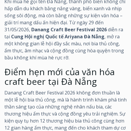
Khi mùa hè gọi tên Đà Nẵng, thành phố biển không chỉ
hấp dẫn du khách bằng nắng vàng, biển xanh và nhịp
sống sôi động, mà còn bằng những sự kiện văn hóa –
giải trí mang dấu ấn hiện đại. Từ ngày 29 đến
31/05/2026,
Danang Craft Beer Festival 2026
diễn ra
tại
Cung Hội nghị Quốc tế Ariyana Đà Nẵng
, mở ra
một không gian lễ hội đầy sắc màu, nơi bia thủ công,
ẩm thực, âm nhạc và cộng đồng cùng hòa quyện trong
bầu không khí mùa hè rực rỡ.
Điểm hẹn mới của văn hóa
craft beer tại Đà Nẵng
Danang Craft Beer Festival 2026 không đơn thuần là
một lễ hội bia thủ công, mà là hành trình khám phá tinh
thần sáng tạo của những nghệ nhân nấu bia, các
thương hiệu ẩm thực và cộng đồng yêu trải nghiệm. Sự
kiện quy tụ hơn 12 thương hiệu bia thủ công cùng hơn
12 gian hàng ẩm thực, mang đến cho khách tham dự cơ