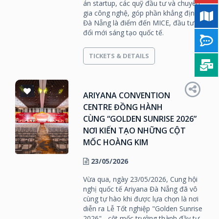
án startup, các quỹ đầu tư và chuyên
gia công nghệ, góp phần khẳng định
Đà Nẵng là điểm đến MICE, đầu tư và
đổi mới sáng tạo quốc tế.
TICKETS & DETAILS
ARIYANA CONVENTION
CENTRE ĐỒNG HÀNH
CÙNG “GOLDEN SUNRISE 2026”
NƠI KIẾN TẠO NHỮNG CỘT
MỐC HOÀNG KIM
23/05/2026
Vừa qua, ngày 23/05/2026, Cung hội
nghị quốc tế Ariyana Đà Nẵng đã vô
cùng tự hào khi được lựa chọn là nơi
diễn ra Lễ Tốt nghiệp "Golden Sunrise
2026" - cột mốc trưởng thành đầy tự