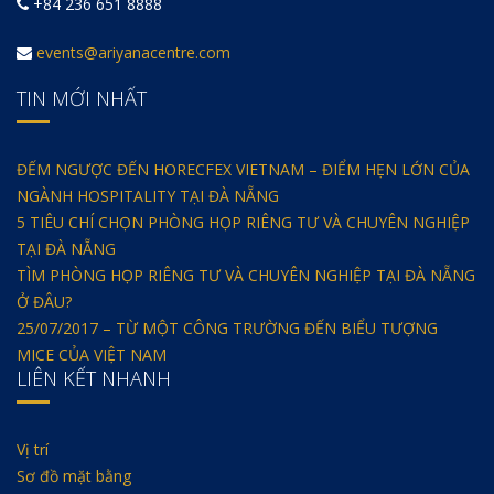
+84 236 651 8888
events@ariyanacentre.com
TIN MỚI NHẤT
ĐẾM NGƯỢC ĐẾN HORECFEX VIETNAM – ĐIỂM HẸN LỚN CỦA
NGÀNH HOSPITALITY TẠI ĐÀ NẴNG
5 TIÊU CHÍ CHỌN PHÒNG HỌP RIÊNG TƯ VÀ CHUYÊN NGHIỆP
TẠI ĐÀ NẴNG
TÌM PHÒNG HỌP RIÊNG TƯ VÀ CHUYÊN NGHIỆP TẠI ĐÀ NẴNG
Ở ĐÂU?
25/07/2017 – TỪ MỘT CÔNG TRƯỜNG ĐẾN BIỂU TƯỢNG
MICE CỦA VIỆT NAM
LIÊN KẾT NHANH
Vị trí
Sơ đồ mặt bằng