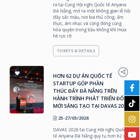
ra tại Cung Hội nghị Quốc tế Ariyana
Đà Nẵng, mở ra một không gian lễ hội
đầy sắc màu, nơi bia thủ công, ẩm
thực, âm nhạc và cộng đồng cùng
hòa quyện trong bầu không khí mùa
hè rực rỡ.
TICKETS & DETAILS
HƠN 62 DỰ ÁN QUỐC TẾ
STARTUP GÓP PHẦN
THÚC ĐẨY ĐÀ NẴNG TRÊN
HÀNH TRÌNH PHÁT TRIỂN ĐỔI
MỚI SÁNG TẠO TẠI DAVAS 2026
25-27/05/2026
DAVAS 2026 tại Cung Hội nghị Quốc
tế Ariyana Đà Nẵng quy tụ hơn 62 dự