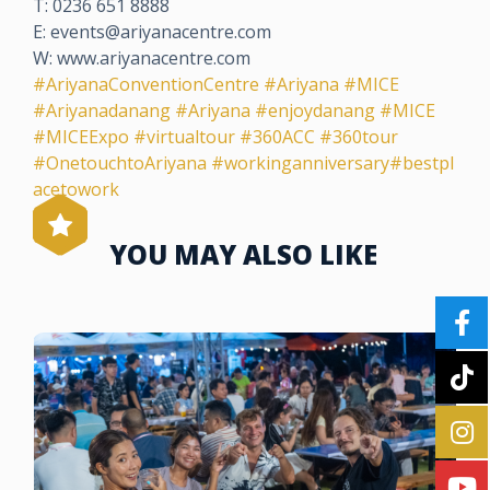
T: 0236 651 8888
E: events@ariyanacentre.com
W: www.ariyanacentre.com
#AriyanaConventionCentre
#Ariyana
#MICE
#Ariyanadanang
#Ariyana
#enjoydanang
#MICE
#MICEExpo
#virtualtour
#360ACC
#360tour
#OnetouchtoAriyana
#workinganniversary
#bestpl
acetowork
YOU MAY ALSO LIKE