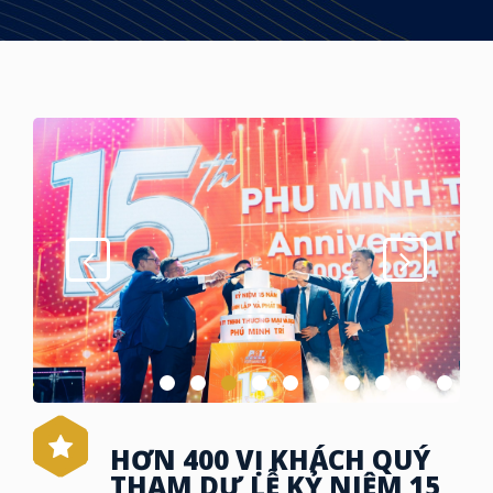
HƠN 400 VỊ KHÁCH QUÝ
THAM DỰ LỄ KỶ NIỆM 15