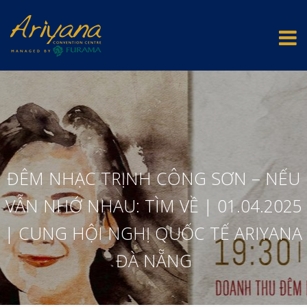
ĐÊM NHẠC TRỊNH CÔNG SƠN – NẾU
VẪN NHỚ NHAU: TÌM VỀ | 01.04.2025
| CUNG HỘI NGHỊ QUỐC TẾ ARIYANA
ĐÀ NẴNG