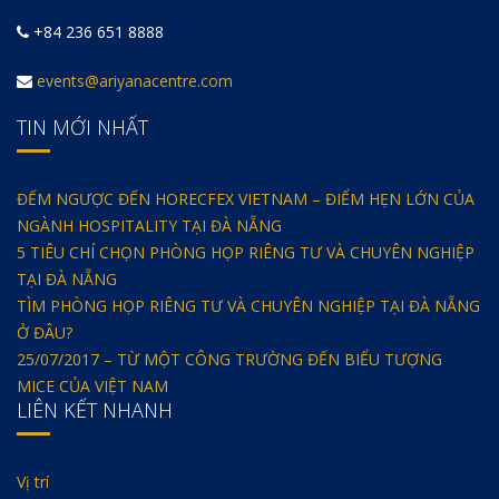
+84 236 651 8888
events@ariyanacentre.com
TIN MỚI NHẤT
ĐẾM NGƯỢC ĐẾN HORECFEX VIETNAM – ĐIỂM HẸN LỚN CỦA
NGÀNH HOSPITALITY TẠI ĐÀ NẴNG
5 TIÊU CHÍ CHỌN PHÒNG HỌP RIÊNG TƯ VÀ CHUYÊN NGHIỆP
TẠI ĐÀ NẴNG
TÌM PHÒNG HỌP RIÊNG TƯ VÀ CHUYÊN NGHIỆP TẠI ĐÀ NẴNG
Ở ĐÂU?
25/07/2017 – TỪ MỘT CÔNG TRƯỜNG ĐẾN BIỂU TƯỢNG
MICE CỦA VIỆT NAM
LIÊN KẾT NHANH
Vị trí