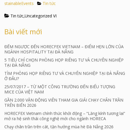
stainableEvents
Tin tức
,
Tin tức
Uncategorized VI
Bài viết mới
ĐẾM NGƯỢC ĐẾN HORECFEX VIETNAM – ĐIỂM HẸN LỚN CỦA
NGÀNH HOSPITALITY TẠI ĐÀ NẴNG
5 TIÊU CHÍ CHỌN PHÒNG HỌP RIÊNG TƯ VÀ CHUYÊN NGHIỆP
TẠI ĐÀ NẴNG
TÌM PHÒNG HỌP RIÊNG TƯ VÀ CHUYÊN NGHIỆP TẠI ĐÀ NẴNG
Ở ĐÂU?
25/07/2017 – TỪ MỘT CÔNG TRƯỜNG ĐẾN BIỂU TƯỢNG
MICE CỦA VIỆT NAM
GẦN 2.000 VẬN ĐỘNG VIÊN THAM GIA GIẢI CHẠY CHÂN TRẦN
TRÊN BIỂN 2026
HORECFEX Vietnam chính thức khởi động – “Lăng kính tương lai”
mở ra hệ sinh thái công nghệ mới cho ngành HORECA
Chạy chân trần trên cát, tận hưởng mùa hè Đà Nẵng 2026