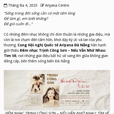
Tháng Ba 4, 2025
Ariyana Centre
“Sống trong đời sống cần có một tấm lòng
Để làm gì, em biết không?
Để gió cuốn đi…”
Có những đêm nhạc không chỉ đơn thuần là những giai điệu, mà
còn là nơi chạm đến tâm hồn, khơi dậy ký ức và lan tỏa yêu
thương.
Cung Hội nghị Quốc tế Ariyana Đà Nẵng
hân hạnh
giới thiệu
Đêm nhạc Trịnh Công Sơn – Nếu Vẫn Nhớ Nhau:
Tìm Về
, nơi những giai điệu bất hủ sẽ vang lên giữa không gian
đẳng cấp, bên thềm sóng biển Đà Nẵng.
ĐÊM NHẠC TRỊNH CÔNG SƠN – NẾU VẪN NHỚ NHAU: TÌM VỀ