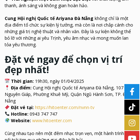
thanh, ánh sáng và không gian hoàn hảo.
Cung Hội nghị Quốc tế Ariyana Đà Nẵng
không chỉ là một
địa điểm tổ chức sự kiện lý tưởng, mà còn là nơi chắp cánh cho
những giá trị nghệ thuật và nhân văn. Đây là sự kiện không thể
bỏ lỡ với những ai yêu Trịnh, yêu âm nhạc và mong muốn lan
tỏa yêu thương.
Đặt vé ngay để chọn vị trí
đẹp nhất!
Thời gian:
19h30, ngày 01/04/2025
Địa điểm:
Cung Hội nghị Quốc tế Ariyana Đà Nẵng, 107 Võ
Nguyên Giáp, Phường Khuê Mỹ, Quận Ngũ Hành Sơn, TP. Đà
Nẵng
Đặt vé tại:
https://hitoenter.com/nvnn-tv
Hotline:
0943 747 747
Website:
www.hitoenter.com
Cùng nhau tạo nên một đêm nhạc trọn vẹn, một hành trình kết
nối trái tim qua những giai điệu bất hủ!