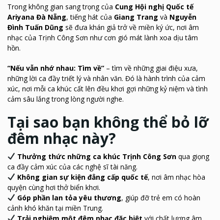
Trong không gian sang trọng của
Cung Hội nghị Quốc tế
Ariyana Đà Nẵng
, tiếng hát của
Giang Trang
và
Nguyễn
Đình Tuấn Dũng
sẽ đưa khán giả trở về miền ký ức, nơi âm
nhạc của Trịnh Công Sơn như cơn gió mát lành xoa dịu tâm
hồn.
“Nếu vẫn nhớ nhau: Tìm về”
– tìm về những giai điệu xưa,
những lời ca đầy triết lý và nhân văn. Đó là hành trình của cảm
xúc, nơi mỗi ca khúc cất lên đều khơi gợi những kỷ niệm và tình
cảm sâu lắng trong lòng người nghe.
Tại sao bạn không thể bỏ lỡ
đêm nhạc này?
Thưởng thức những ca khúc Trịnh Công Sơn
qua giọng
ca đầy cảm xúc của các nghệ sĩ tài năng.
Không gian sự kiện đẳng cấp quốc tế
, nơi âm nhạc hòa
quyện cùng hơi thở biển khơi.
Góp phần lan tỏa yêu thương
, giúp đỡ trẻ em có hoàn
cảnh khó khăn tại miền Trung.
Trải nghiệm một đêm nhạc đặc biệt
với chất lượng âm