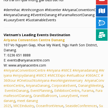
#demnhac #trinhcongson #hitoenter #AriyanaConventionCentre
#AriyanaDanang #EventInDanang #FuramaResortDanang
#LuxuryEvent #SustainableEvents
Vietnam’s Leading Events Destination
Ariyana Convention Centre Danang
107 Vo Nguyen Giap, Khue My Ward, Ngu Hanh Son District,
Danang.
T: 0236 651 8888
E: events@ariyanacentre.com
W: www.ariyanacentre.com
#AriyanaConventionCentre
#Ariyana
#MICE
#Ariyanadanang
#Ar
iyana
#enjoydanang
#MICE
#MICEExpo
#virtualtour
#360ACC
#
360tour
#OnetouchtoAriyana
#workinganniversary
AriyanaConv
entionCentre
,
AriyanaDanang
,
CorporateEvent
,
DanangMeeting
,
EventInDanang
,
EventPlanning
,
ExhibitionCentre
,
Furama
,
Fura
maResortDanang
,
GrandBallroom
,
LuxuryEvent
,
meet
danang
,
meet danang
2025
,
MICEIndustry
,
OceanfrontVenue
,
SeasideConferences
,
Su