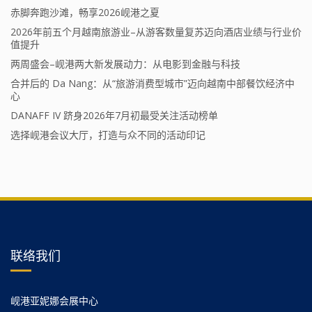
赤脚奔跑沙滩，畅享2026岘港之夏
2026年前五个月越南旅游业–从游客数量复苏迈向酒店业绩与行业价
值提升
两周盛会–岘港两大新发展动力：从电影到金融与科技
合并后的 Da Nang：从“旅游消费型城市”迈向越南中部餐饮经济中
心
DANAFF IV 跻身2026年7月初最受关注活动榜单
选择岘港会议大厅，打造与众不同的活动印记
联络我们
岘港亚妮娜会展中心