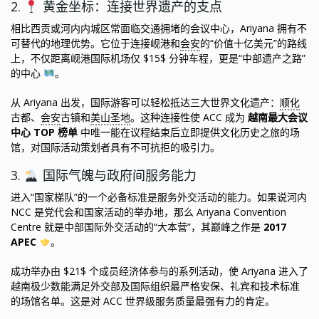
2.
黄金坐标：连接世界遗产的支点
相比西贡或河内内城区常面临交通拥堵的会议中心，Ariyana 拥有不
可替代的地理优势。它位于连接岘港和
会安
的“价值十亿美元”的路线
上，不仅距离岘港国际机场仅 $15$ 分钟车程，更是“中部遗产之路”
的中心
。
从 Ariyana 出发，国际游客可以轻松抵达三大世界文化遗产：
顺化
古都、
会安
古镇和
美山圣地
。这种连接性使 ACC 成为
越南最大会议
中心 TOP 榜单
中唯一能在议程结束后立即提供文化历史之旅的场
馆，对国际活动策划者具有不可抗拒的吸引力。
3.
国际气魄与政府间服务能力
进入“国家梯队”的一个必备标准是服务外交活动的能力。如果说河内
NCC 是党代会和国家活动的举办地，那么 Ariyana Convention
Centre 就是中部国际外交活动的“大本营”，其巅峰之作是
2017
APEC
。
成功举办由 $21$ 个成员经济体参与的系列活动，使 Ariyana 进入了
越南极少数能满足外交部及国际组织最严格安保、礼宾和技术标准
的场馆名单。这是对 ACC 世界级服务质量最强有力的肯定。