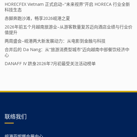
HORECFEX Vietnam 正式启动–“未来视界”开启 HORECA 行业全新
科技生态
赤脚奔跑沙滩，畅享2026岘港之夏
2026年前五个月越南旅游业–从游客数量复苏迈向酒店业绩与行业价
值提升
两周盛会–岘港两大新发展动力：从电影到金融与科技
合并后的 Da Nang：从“旅游消费型城市”迈向越南中部餐饮经济中
心
DANAFF IV 跻身2026年7月初最受关注活动榜单
联络我们
岘港亚妮娜会展中心