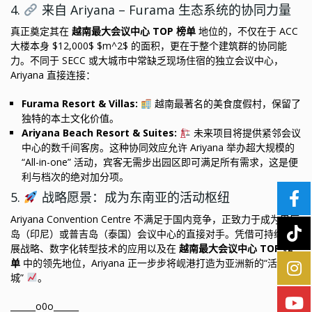
4.
来自 Ariyana – Furama 生态系统的协同力量
真正奠定其在
越南最大会议中心 TOP 榜单
地位的，不仅在于 ACC
大楼本身 $12,000$ $m^2$ 的面积，更在于整个建筑群的协同能
力。不同于 SECC 或大城市中常缺乏现场住宿的独立会议中心，
Ariyana 直接连接：
Furama Resort & Villas:
越南最著名的美食度假村，保留了
独特的本土文化价值。
Ariyana Beach Resort & Suites:
未来项目将提供紧邻会议
中心的数千间客房。这种协同效应允许 Ariyana 举办超大规模的
“All-in-one” 活动，宾客无需步出园区即可满足所有需求，这是便
利与档次的绝对加分项。
5.
战略愿景：成为东南亚的活动枢纽
Ariyana Convention Centre 不满足于国内竞争，正致力于成为巴厘
岛（印尼）或普吉岛（泰国）会议中心的直接对手。凭借可持续发
展战略、数字化转型技术的应用以及在
越南最大会议中心 TOP 榜
单
中的领先地位，Ariyana 正一步步将岘港打造为亚洲新的“活动之
城”
。
______o0o______