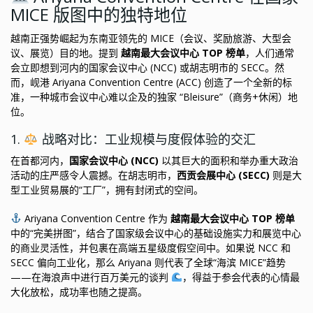
MICE 版图中的独特地位
越南正强势崛起为东南亚领先的 MICE（会议、奖励旅游、大型会
议、展览）目的地。提到
越南最大会议中心 TOP 榜单
，人们通常
会立即想到河内的国家会议中心 (NCC) 或胡志明市的 SECC。然
而，岘港 Ariyana Convention Centre (ACC) 创造了一个全新的标
准，一种城市会议中心难以企及的独家 “Bleisure”（商务+休闲）地
位。
1.
战略对比：工业规模与度假体验的交汇
在首都河内，
国家会议中心 (NCC)
以其巨大的面积和举办重大政治
活动的庄严感令人震撼。在胡志明市，
西贡会展中心 (SECC)
则是大
型工业贸易展的“工厂”，拥有封闭式的空间。
Ariyana Convention Centre 作为
越南最大会议中心 TOP 榜单
中的“完美拼图”，结合了国家级会议中心的基础设施实力和展览中心
的商业灵活性，并包裹在高端五星级度假空间中。如果说 NCC 和
SECC 偏向工业化，那么 Ariyana 则代表了全球“海滨 MICE”趋势
——在海浪声中进行百万美元的谈判
，得益于参会代表的心情最
大化放松，成功率也随之提高。