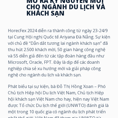
MỞ RA KỶ NGUYÊN MỚI
CHO NGÀNH DU LỊCH VÀ
KHÁCH SẠN
HorecFex 2024 diễn ra thành công từ ngày 23-24/9
tại Cung Hội nghị Quốc tế Ariyana Đà Nẵng. Sự kiện
với chủ đề “Dẫn dắt tương lai ngành khách sạn” đã
thu hút 2.500 khách mời, 50 gian hàng công nghệ
và 55 diễn giả đến từ các tập đoàn hàng đầu như
Microsoft, Oracle, FPT. Đây là dịp để các doanh
nghiệp chia sẻ xu hướng mới và giải pháp công
nghệ cho ngành du lịch và khách sạn.
Phát biểu tại sự kiện, bà Đỗ Thị Hồng Xoan – Phó
Chủ tịch Hiệp hội Du lịch Việt Nam, Chủ tịch Hiệp
hội khách sạn Việt Nam cho hay, hiện nay Việt Nam
được Tổ chức Du lịch thế giới (UNWTO) đánh giá là
một trong 10 quốc gia có ngành du lịch phát triển
nhất thế giới. Việt Nam đã tham gia UNWTO từ