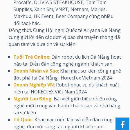
Procaffe, OLIVIA’S STEAKHOUSE, Tam Tam
Supplies, Xanh Sm, VNPT, Netnam, Maries,
Maxhub, HK Event, Beer Company cùng nhiều
đối tác khác.
Đồng thời, Cung Hội nghị Quốc tế Ariyana Đà Nẵng
cũng gửi lời đến các đơn vị báo chí truyền thông đã
quan tâm và đưa tin về sự kiện:
Tuổi Trẻ Online
: Dàn robot du lịch Đà Nẵng hoạt
náo tại Diễn đàn công nghệ ngành khách sạn
Doanh Nhân và Sao
: Khai mạc sự kiện công nghệ
đột phá tại Đà Nẵng- HorecFex Vietnam 2024
Doanh Nghiệp VN
: Robot phục vụ du khách xuất
hiện tại HORECFEX Việt Nam 2024
Người Lao Động
: Bài viết giới thiệu nhiều công
nghệ mới trong vận hành khách sạn và nhà hàng
tại sự kiện.
Tổ Quốc
: Khai mạc triển lãm và diễn đàn công
nghệ, đổi mới sáng tạo ngành khách sạn –