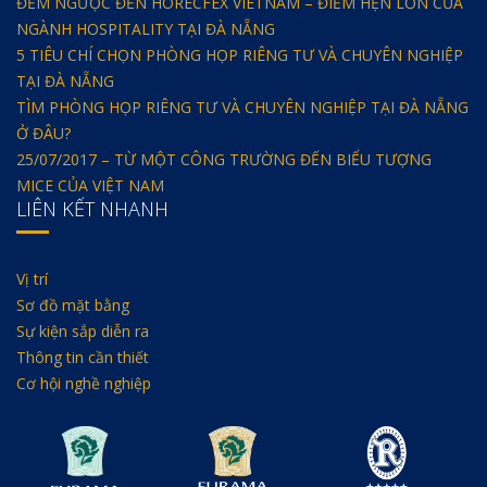
ĐẾM NGƯỢC ĐẾN HORECFEX VIETNAM – ĐIỂM HẸN LỚN CỦA
NGÀNH HOSPITALITY TẠI ĐÀ NẴNG
5 TIÊU CHÍ CHỌN PHÒNG HỌP RIÊNG TƯ VÀ CHUYÊN NGHIỆP
TẠI ĐÀ NẴNG
TÌM PHÒNG HỌP RIÊNG TƯ VÀ CHUYÊN NGHIỆP TẠI ĐÀ NẴNG
Ở ĐÂU?
25/07/2017 – TỪ MỘT CÔNG TRƯỜNG ĐẾN BIỂU TƯỢNG
MICE CỦA VIỆT NAM
LIÊN KẾT NHANH
Vị trí
Sơ đồ mặt bằng
Sự kiện sắp diễn ra
Thông tin cần thiết
Cơ hội nghề nghiệp