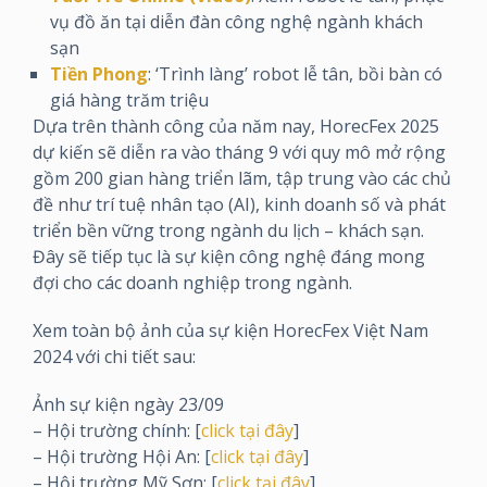
vụ đồ ăn tại diễn đàn công nghệ ngành khách
sạn
Tiền Phong
: ‘Trình làng’ robot lễ tân, bồi bàn có
giá hàng trăm triệu
Dựa trên thành công của năm nay, HorecFex 2025
dự kiến sẽ diễn ra vào tháng 9 với quy mô mở rộng
gồm 200 gian hàng triển lãm, tập trung vào các chủ
đề như trí tuệ nhân tạo (AI), kinh doanh số và phát
triển bền vững trong ngành du lịch – khách sạn.
Đây sẽ tiếp tục là sự kiện công nghệ đáng mong
đợi cho các doanh nghiệp trong ngành.
Xem toàn bộ ảnh của sự kiện HorecFex Việt Nam
2024 với chi tiết sau:
Ảnh sự kiện ngày 23/09
– Hội trường chính: [
click tại đây
]
– Hội trường Hội An: [
click tại đây
]
– Hội trường Mỹ Sơn: [
click tại đây
]