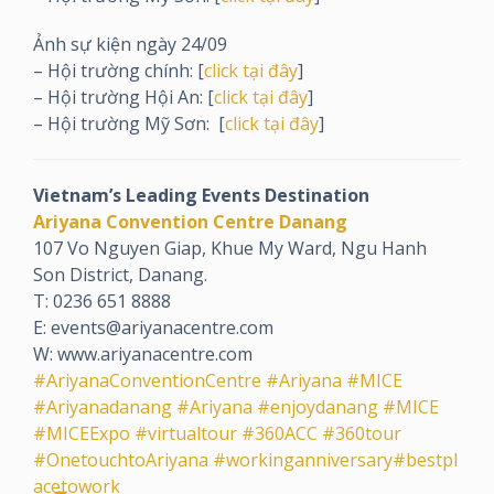
Ảnh sự kiện ngày 24/09
– Hội trường chính: [
click tại đây
]
– Hội trường Hội An: [
click tại đây
]
– Hội trường Mỹ Sơn: [
click tại đây
]
Vietnam’s Leading Events Destination
Ariyana Convention Centre Danang
107 Vo Nguyen Giap, Khue My Ward, Ngu Hanh
Son District, Danang.
T: 0236 651 8888
E: events@ariyanacentre.com
W: www.ariyanacentre.com
#AriyanaConventionCentre
#Ariyana
#MICE
#Ariyanadanang
#Ariyana
#enjoydanang
#MICE
#MICEExpo
#virtualtour
#360ACC
#360tour
#OnetouchtoAriyana
#workinganniversary
#bestpl
acetowork