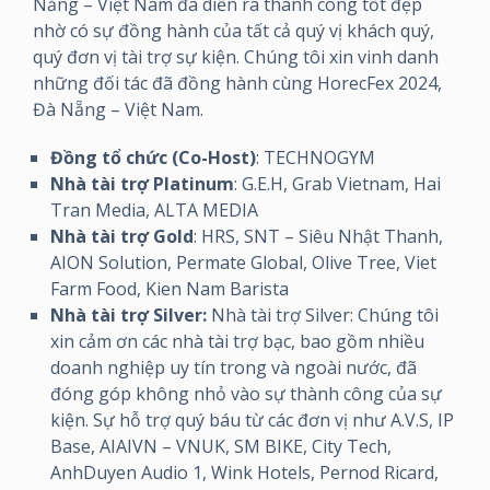
Nẵng – Việt Nam đã diễn ra thành công tốt đẹp
nhờ có sự đồng hành của tất cả quý vị khách quý,
quý đơn vị tài trợ sự kiện. Chúng tôi xin vinh danh
những đối tác đã đồng hành cùng HorecFex 2024,
Đà Nẵng – Việt Nam.
Đồng tổ chức (Co-Host)
: TECHNOGYM
Nhà tài trợ Platinum
: G.E.H, Grab Vietnam, Hai
Tran Media, ALTA MEDIA
Nhà tài trợ Gold
: HRS, SNT – Siêu Nhật Thanh,
AION Solution, Permate Global, Olive Tree, Viet
Farm Food, Kien Nam Barista
Nhà tài trợ Silver:
Nhà tài trợ Silver: Chúng tôi
xin cảm ơn các nhà tài trợ bạc, bao gồm nhiều
doanh nghiệp uy tín trong và ngoài nước, đã
đóng góp không nhỏ vào sự thành công của sự
kiện. Sự hỗ trợ quý báu từ các đơn vị như A.V.S, IP
Base, AIAIVN – VNUK, SM BIKE, City Tech,
AnhDuyen Audio 1, Wink Hotels, Pernod Ricard,