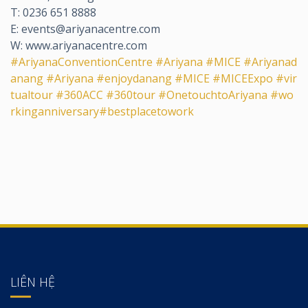
T: 0236 651 8888
E: events@ariyanacentre.com
W: www.ariyanacentre.com
#AriyanaConventionCentre
#Ariyana
#MICE
#Ariyanad
anang
#Ariyana
#enjoydanang
#MICE
#MICEExpo
#vir
tualtour
#360ACC
#360tour
#OnetouchtoAriyana
#wo
rkinganniversary
#bestplacetowork
LIÊN HỆ