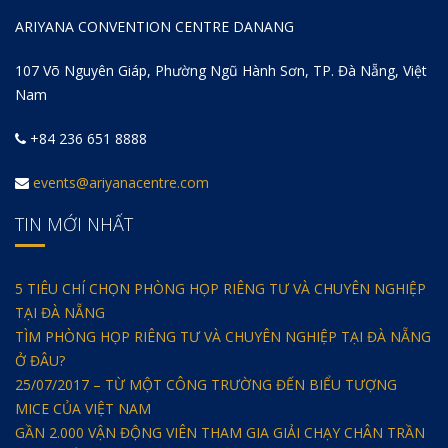
ARIYANA CONVENTION CENTRE DANANG
107 Võ Nguyên Giáp, Phường Ngũ Hành Sơn, TP. Đà Nẵng, Việt
Nam
+84 236 651 8888
events@ariyanacentre.com
TIN MỚI NHẤT
5 TIÊU CHÍ CHỌN PHÒNG HỌP RIÊNG TƯ VÀ CHUYÊN NGHIỆP
TẠI ĐÀ NẴNG
TÌM PHÒNG HỌP RIÊNG TƯ VÀ CHUYÊN NGHIỆP TẠI ĐÀ NẴNG
Ở ĐÂU?
25/07/2017 – TỪ MỘT CÔNG TRƯỜNG ĐẾN BIỂU TƯỢNG
MICE CỦA VIỆT NAM
GẦN 2.000 VẬN ĐỘNG VIÊN THAM GIA GIẢI CHẠY CHÂN TRẦN