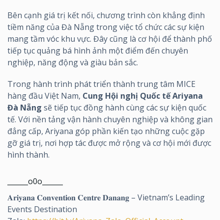
Bên cạnh giá trị kết nối, chương trình còn khẳng định
tiềm năng của Đà Nẵng trong việc tổ chức các sự kiện
mang tầm vóc khu vực. Đây cũng là cơ hội để thành phố
tiếp tục quảng bá hình ảnh một điểm đến chuyên
nghiệp, năng động và giàu bản sắc.
Trong hành trình phát triển thành trung tâm MICE
hàng đầu Việt Nam,
Cung Hội nghị Quốc tế Ariyana
Đà Nẵng
sẽ tiếp tục đồng hành cùng các sự kiện quốc
tế. Với nền tảng vận hành chuyên nghiệp và không gian
đẳng cấp, Ariyana góp phần kiến tạo những cuộc gặp
gỡ giá trị, nơi hợp tác được mở rộng và cơ hội mới được
hình thành.
______o0o______
𝐀𝐫𝐢𝐲𝐚𝐧𝐚 𝐂𝐨𝐧𝐯𝐞𝐧𝐭𝐢𝐨𝐧 𝐂𝐞𝐧𝐭𝐫𝐞 𝐃𝐚𝐧𝐚𝐧𝐠 – Vietnam’s Leading
Events Destination