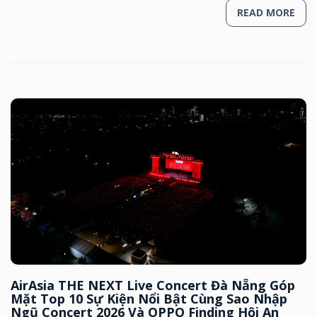
READ MORE
AirAsia THE NEXT Live Concert Đà Nẵng Góp
Mặt Top 10 Sự Kiện Nổi Bật Cùng Sao Nhập
Ngũ Concert 2026 Và OPPO Finding Hội An