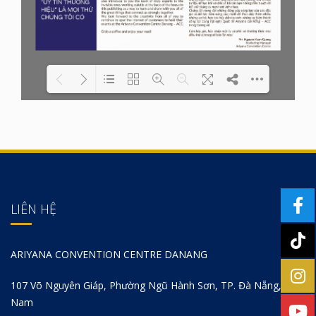
Please wait while
Loading PDF 41% ...
3D
flipbook
is loading...
LIÊN HỆ
ARIYANA CONVENTION CENTRE DANANG
107 Võ Nguyên Giáp, Phường Ngũ Hành Sơn, TP. Đà Nẵng, Việt
Nam