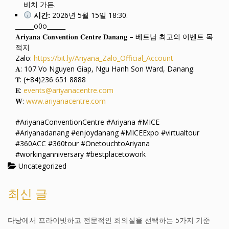
비치 가든.
시간:
2026년 5월 15일 18:30.
______o0o______
𝐀𝐫𝐢𝐲𝐚𝐧𝐚 𝐂𝐨𝐧𝐯𝐞𝐧𝐭𝐢𝐨𝐧 𝐂𝐞𝐧𝐭𝐫𝐞 𝐃𝐚𝐧𝐚𝐧𝐠 – 베트남 최고의 이벤트 목
적지
Zalo:
https://bit.ly/Ariyana_Zalo_Official_Account
𝐀: 107 Vo Nguyen Giap, Ngu Hanh Son Ward, Danang.
𝐓: (+84)236 651 8888
𝐄:
events@ariyanacentre.com
𝐖:
www.ariyanacentre.com
#AriyanaConventionCentre #Ariyana #MICE
#Ariyanadanang #enjoydanang #MICEExpo #virtualtour
#360ACC #360tour #OnetouchtoAriyana
#workinganniversary #bestplacetowork
Uncategorized
최신 글
다낭에서 프라이빗하고 전문적인 회의실을 선택하는 5가지 기준