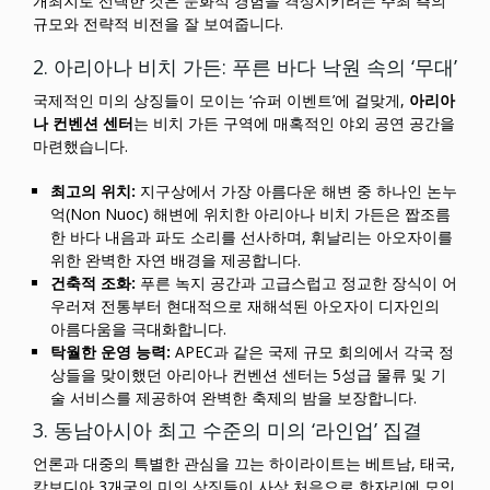
개최지로 선택한 것은 문화적 경험을 격상시키려는 주최 측의
규모와 전략적 비전을 잘 보여줍니다.
2. 아리아나 비치 가든: 푸른 바다 낙원 속의 ‘무대’
국제적인 미의 상징들이 모이는 ‘슈퍼 이벤트’에 걸맞게,
아리아
나 컨벤션 센터
는 비치 가든 구역에 매혹적인 야외 공연 공간을
마련했습니다.
최고의 위치:
지구상에서 가장 아름다운 해변 중 하나인 논누
억(Non Nuoc) 해변에 위치한 아리아나 비치 가든은 짭조름
한 바다 내음과 파도 소리를 선사하며, 휘날리는 아오자이를
위한 완벽한 자연 배경을 제공합니다.
건축적 조화:
푸른 녹지 공간과 고급스럽고 정교한 장식이 어
우러져 전통부터 현대적으로 재해석된 아오자이 디자인의
아름다움을 극대화합니다.
탁월한 운영 능력:
APEC과 같은 국제 규모 회의에서 각국 정
상들을 맞이했던 아리아나 컨벤션 센터는 5성급 물류 및 기
술 서비스를 제공하여 완벽한 축제의 밤을 보장합니다.
3. 동남아시아 최고 수준의 미의 ‘라인업’ 집결
언론과 대중의 특별한 관심을 끄는 하이라이트는 베트남, 태국,
캄보디아 3개국의 미의 상징들이 사상 처음으로 한자리에 모인