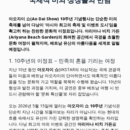
아오자이 쇼(Ao Dai Show) 10주년 기념행사는 단순한 미의
축제를 넘어 다낭이 ‘아시아 최고의 축제 및 이벤트 도시’임을
확고히 하는 찬란한 문화적 이정표입니다. 아리아나 비치 가든
(Ariyana Beach Garden)의 화려한 공간에서 국경을 초월한
문화 여정이 펼쳐지며, 베트남 유산의 아름다움을 세계로 알릴
예정입니다.
1. 10주년의 이정표 – 민족의 혼을 기리는 여정
지난 10년 동안
아오자이 쇼
(VKSTAR의 야심작)는 국제 관광객
들의 마음과 베트남 아오자이의 단아하면서도 매혹적인 아름다
움을 잇는 문화적 가교 역할을 묵묵히 수행해 왔습니다. 10년의
형성과 발전 과정을 거치며, 이 공연은 중부 베트남 여행 시 반
드시 관람해야 할 ‘문화 특산물’로 자리 잡았습니다.
오는 2026년 5월 15일에 열리는
아오자이 쇼 10주년
기념식은
단순히 지난 시간을 되돌아보는 자리가 아닙니다. 이는 현대의
흐름 속에서도 유산이 가진 강력한 생명력을 확인하는 자리입
니다. 다낭 최고의 야외 이벤트 공간인
아리아나 비치 가든
을