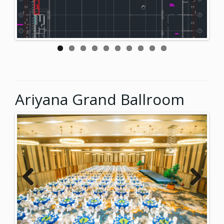
Previ
Next
ous
Ariyana Grand Ballroom
Previ
Next
ous