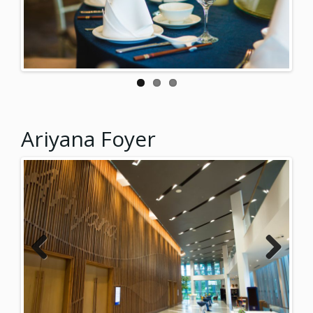
Previ
Next
ous
Ariyana Foyer
Previ
Next
ous