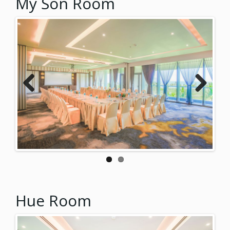
My Son Room
Previ
Next
ous
Hue Room