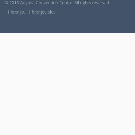
© 2018 Ariyana Convention Centre. All rights reserved.
brenjitu
brenjitu slot