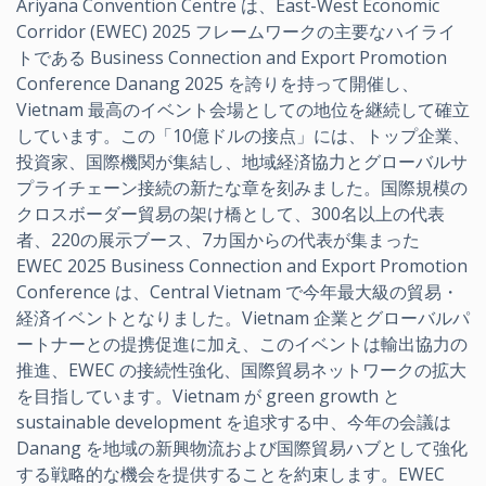
Ariyana Convention Centre は、East-West Economic
Corridor (EWEC) 2025 フレームワークの主要なハイライ
トである Business Connection and Export Promotion
Conference Danang 2025 を誇りを持って開催し、
Vietnam 最高のイベント会場としての地位を継続して確立
しています。この「10億ドルの接点」には、トップ企業、
投資家、国際機関が集結し、地域経済協力とグローバルサ
プライチェーン接続の新たな章を刻みました。国際規模の
クロスボーダー貿易の架け橋として、300名以上の代表
者、220の展示ブース、7カ国からの代表が集まった
EWEC 2025 Business Connection and Export Promotion
Conference は、Central Vietnam で今年最大級の貿易・
経済イベントとなりました。Vietnam 企業とグローバルパ
ートナーとの提携促進に加え、このイベントは輸出協力の
推進、EWEC の接続性強化、国際貿易ネットワークの拡大
を目指しています。Vietnam が green growth と
sustainable development を追求する中、今年の会議は
Danang を地域の新興物流および国際貿易ハブとして強化
する戦略的な機会を提供することを約束します。EWEC