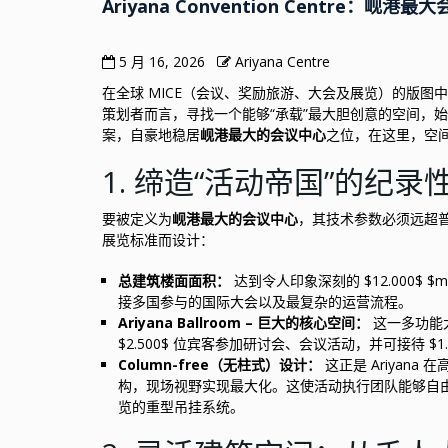
Ariyana Convention Centre
5 月 16, 2026
Ariyana Centre
在全球 MICE（会议、奖励旅游、大会及展览）的版
策划者而言，寻找一个能够“承载”最大胆创意的空间，始终是一项不小
案，自豪地稳居
岘港最大的会议中心
之位，在这里，空
1. 缔造“活动帝国”的纪录
要被定义为
岘港最大的会议中心
，其技术参数必须远超普通
展览标准而设计：
总建筑楼面面积：
达到令人印象深刻的 $12.000$
接多国参与的国际大会以及最复杂的运营流程。
Ariyana Ballroom – 巨大的核心空间：
这一多功能大
$2.500$ 位宾客参加研讨会、会议活动，并可接待 $1.50
Column-free（无柱式）设计：
这正是 Ariyan
构，现场视野实现最大化。这使活动执行团队能够自由
览的重型吊挂系统。