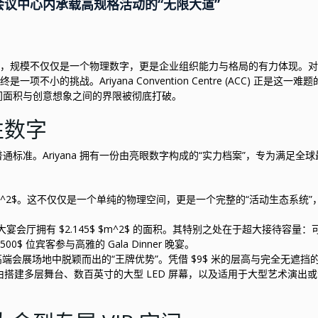
：岘港最大会议中心内承载高规格活动的“无限大道”
图中，规模不仅仅是一个物理数字，更是企业组织能力与格局的有力体现。
的挑战。Ariyana Convention Centre (ACC) 正是这一难
间面积与创意想象之间的界限被彻底打破。
性数字
标准。Ariyana 拥有一份由亮眼数字构成的“实力档案”，专为满足全
 $m^2$。这不仅仅是一个单纯的物理空间，更是一个完整的“活动生态系统”
宴会厅拥有 $2.145$ $m^2$ 的面积。其特别之处在于超大接待容量：
0$ 位宾客参与高雅的 Gala Dinner 晚宴。
a 在高端会展场地中脱颖而出的“王牌优势”。凭借 $9$ 米的层高与完全无遮挡
搭建多层舞台、数百英寸的大型 LED 屏幕，以及适用于大型艺术演出