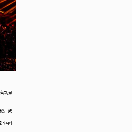
运营场景
机械，或
$4K$