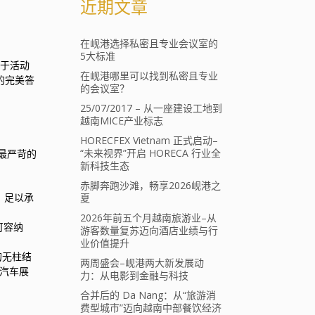
近期文章
在岘港选择私密且专业会议室的
5大标准
对于活动
在岘港哪里可以找到私密且专业
题的完美答
的会议室？
25/07/2017 – 从一座建设工地到
越南MICE产业标志
HORECFEX Vietnam 正式启动–
“未来视界”开启 HORECA 行业全
球最严苛的
新科技生态
赤脚奔跑沙滩，畅享2026岘港之
，足以承
夏
2026年前五个月越南旅游业–从
可容纳
游客数量复苏迈向酒店业绩与行
业价值提升
的无柱结
两周盛会–岘港两大新发展动
或汽车展
力：从电影到金融与科技
合并后的 Da Nang：从“旅游消
费型城市”迈向越南中部餐饮经济