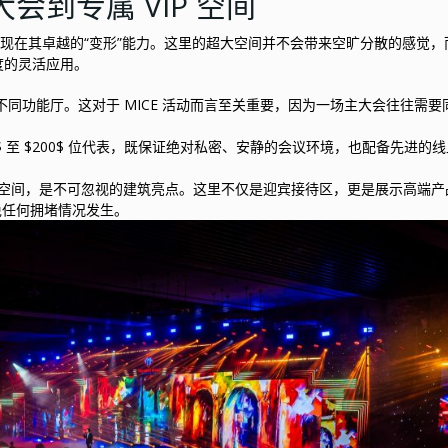
会到专属 VIP 空间
处更体现在其卓越的“变形”能力。这里的超大空间并不会带来空旷分散的感觉
度的灵活应用。
间不同功能厅。这对于 MICE 活动而言至关重要，因为一场主大会往往需要
$ 至 $200$ 位代表，既保证绝对私密、安静的会议环境，也配备先进的
$ 的前厅空间，是不可忽视的建筑亮点。这里不仅是迎宾接待区，更是展示高端
免任何拥堵情况发生。