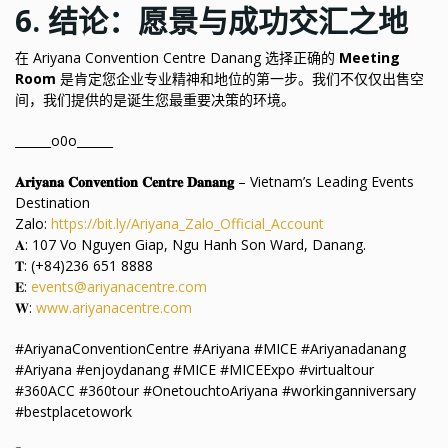
6. 结论：愿景与成功交汇之地
在 Ariyana Convention Centre Danang 选择正确的
Meeting
Room
是肯定您企业专业精神和地位的第一步。我们不仅仅出售空
间，我们提供的是诞生您最重要决策的环境。
______o0o______
𝐀𝐫𝐢𝐲𝐚𝐧𝐚 𝐂𝐨𝐧𝐯𝐞𝐧𝐭𝐢𝐨𝐧 𝐂𝐞𝐧𝐭𝐫𝐞 𝐃𝐚𝐧𝐚𝐧𝐠
– Vietnam’s Leading Events
Destination
Zalo:
https://bit.ly/Ariyana_Zalo_Official_Account
𝐀: 107 Vo Nguyen Giap, Ngu Hanh Son Ward, Danang.
𝐓: (+84)236 651 8888
𝐄:
events@ariyanacentre.com
𝐖:
www.ariyanacentre.com
#AriyanaConventionCentre #Ariyana #MICE #Ariyanadanang
#Ariyana #enjoydanang #MICE #MICEExpo #virtualtour
#360ACC #360tour #OnetouchtoAriyana #workinganniversary
#bestplacetowork