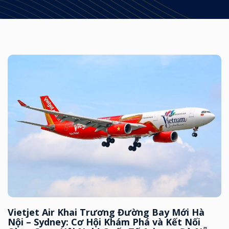
Vietjet Air Khai Trương Đường Bay Mới Hà
Nội – Sydney: Cơ Hội Khám Phá và Kết Nối