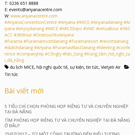
T: 0236 651 8888
E: events@ariyanacentre.com
W:
www.ariyanacentre.com
#AriyanaConventionCentre
#Ariyana
#MICE
#Ariyanadanang
#Ar
iyana
#enjoydanang
#MICE
#MICEExpo
#VMC
#virtualtour
#360
ACC
#360tour
#OnetouchtoAriyana
#Furama
#Furamaresortdanang
#Furamaresort
#resortdanang
#dulichdanang
#Ariyana
#FuramaVillasDanang
#Meeting
#confe
rence
#companytrip
#Côngty
#tiệc_tùng
#trung_tâm_hội_nghị_tạ
i_đà_nẵng
,
,
,
,
du lịch MICE
hội nghị quốc tế
sự kiện
tin tức
Vietjeti Air
Tin tức
Bài viết mới
5 TIÊU CHÍ CHỌN PHÒNG HỌP RIÊNG TƯ VÀ CHUYÊN NGHIỆP
TẠI ĐÀ NẴNG
TÌM PHÒNG HỌP RIÊNG TƯ VÀ CHUYÊN NGHIỆP TẠI ĐÀ NẴNG
Ở ĐÂU?
25/07/2017 – TỪ MỘT CÔNG TRƯỜNG ĐẾN BIỂU TƯỢNG