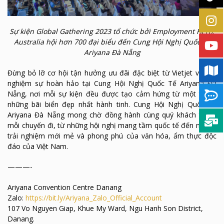
Sự kiện Global Gathering 2023 tổ chức bởi Employment Hero,
Australia hội hơn 700 đại biểu đến Cung Hội Nghị Quốc Tế
Ariyana Đà Nẵng
Đừng bỏ lỡ cơ hội tận hưởng ưu đãi đặc biệt từ Vietjet và trải
nghiệm sự hoàn hảo tại Cung Hội Nghị Quốc Tế Ariyana Đà
Nẵng, nơi mỗi sự kiện đều được tạo cảm hứng từ một trong
những bãi biển đẹp nhất hành tinh. Cung Hội Nghị Quốc Tế
Ariyana Đà Nẵng mong chờ đồng hành cùng quý khách trong
mỗi chuyến đi, từ những hội nghị mang tầm quốc tế đến những
trải nghiệm mới mẻ và phong phú của văn hóa, ẩm thực độc
đáo của Việt Nam.
———-
Ariyana Convention Centre Danang
Zalo:
https://bit.ly/Ariyana_Zalo_Official_Account
107 Vo Nguyen Giap, Khue My Ward, Ngu Hanh Son District,
Danang.