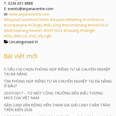
T: 0236 651 8888
E: events@ariyanacentre.com
W:
www.ariyanacentre.com
#AriyanaConventionCentre
#Ariyana
#Meeting
#conference
#companytrip
#Côngty
#tiệc_tùng
#resortdanang
#resort2023
#dulichdanang
#events
#DIFF2023
#Danang
#Hộinghị
#Địa_điểm_tổ_chức_hội_nghị
Uncategorized VI
Bài viết mới
5 TIÊU CHÍ CHỌN PHÒNG HỌP RIÊNG TƯ VÀ CHUYÊN NGHIỆP
TẠI ĐÀ NẴNG
TÌM PHÒNG HỌP RIÊNG TƯ VÀ CHUYÊN NGHIỆP TẠI ĐÀ NẴNG
Ở ĐÂU?
25/07/2017 – TỪ MỘT CÔNG TRƯỜNG ĐẾN BIỂU TƯỢNG
MICE CỦA VIỆT NAM
GẦN 2.000 VẬN ĐỘNG VIÊN THAM GIA GIẢI CHẠY CHÂN TRẦN
TRÊN BIỂN 2026