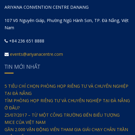
ARIYANA CONVENTION CENTRE DANANG
107 Võ Nguyên Giáp, Phường Ngũ Hành Sơn, TP. Đà Nẵng, Việt
Nam
+84 236 651 8888
events@ariyanacentre.com
TIN MỚI NHẤT
5 TIÊU CHÍ CHỌN PHÒNG HỌP RIÊNG TƯ VÀ CHUYÊN NGHIỆP
TẠI ĐÀ NẴNG
TÌM PHÒNG HỌP RIÊNG TƯ VÀ CHUYÊN NGHIỆP TẠI ĐÀ NẴNG
Ở ĐÂU?
25/07/2017 – TỪ MỘT CÔNG TRƯỜNG ĐẾN BIỂU TƯỢNG
MICE CỦA VIỆT NAM
GẦN 2.000 VẬN ĐỘNG VIÊN THAM GIA GIẢI CHẠY CHÂN TRẦN