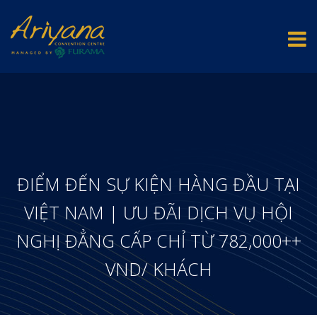
ĐIỂM ĐẾN SỰ KIỆN HÀNG ĐẦU TẠI
VIỆT NAM | ƯU ĐÃI DỊCH VỤ HỘI
NGHỊ ĐẲNG CẤP CHỈ TỪ 782,000++
VND/ KHÁCH