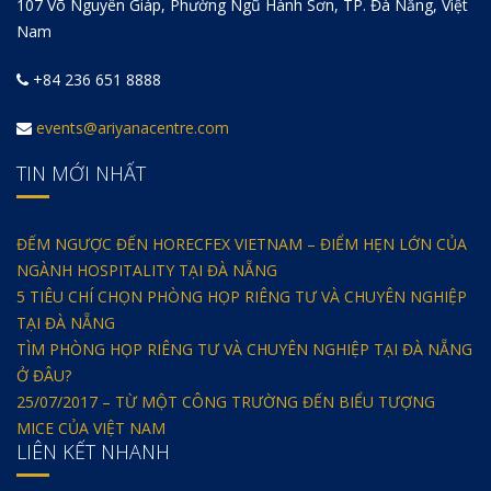
107 Võ Nguyên Giáp, Phường Ngũ Hành Sơn, TP. Đà Nẵng, Việt
Nam
+84 236 651 8888
events@ariyanacentre.com
TIN MỚI NHẤT
ĐẾM NGƯỢC ĐẾN HORECFEX VIETNAM – ĐIỂM HẸN LỚN CỦA
NGÀNH HOSPITALITY TẠI ĐÀ NẴNG
5 TIÊU CHÍ CHỌN PHÒNG HỌP RIÊNG TƯ VÀ CHUYÊN NGHIỆP
TẠI ĐÀ NẴNG
TÌM PHÒNG HỌP RIÊNG TƯ VÀ CHUYÊN NGHIỆP TẠI ĐÀ NẴNG
Ở ĐÂU?
25/07/2017 – TỪ MỘT CÔNG TRƯỜNG ĐẾN BIỂU TƯỢNG
MICE CỦA VIỆT NAM
LIÊN KẾT NHANH