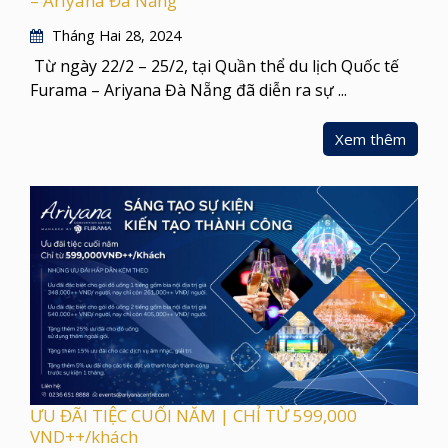
– Ariyana Đà Nẵng
Tháng Hai 28, 2024
Từ ngày 22/2 – 25/2, tại Quần thể du lịch Quốc tế
Furama – Ariyana Đà Nẵng đã diễn ra sự ...
Xem thêm
ƯU ĐÃI TIỆC CUỐI NĂM | CHỈ TỪ 599,000
VND++/khách