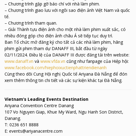
– Chương trình gặp gỡ báo chí với nhà làm phim.
– Chương trình giao lưu với ngôi sao điện ảnh Việt Nam và quốc
tế.
– Chương trình tham quan.
– Giải Thành tựu điện ảnh cho một nhà làm phim xuất sắc, có
nhiều đóng góp cho điện ảnh châu Á sẽ tiếp tục duy trì.
Ban Tổ chức mở đăng ký cho tất cả các nhà làm phim, hãng
phim gửi phim tham dự DANAFF III, bắt đầu từ ngày
02/11/2024. Điều lệ của DANAFF III được đăng tải trên website:
www.danaff.vn
và
www.vfda.vn
cũng như fanpage của Hiệp hội:
www.facebook.com/hiephoixuctienphattriendienanh
Cùng theo dõi
Cung Hội nghị Quốc tế Ariyana Đà Nẵng để đón
xem thêm thông tin chi tiết và các sự kiện khác tại Đà Nẵng.
Vietnam’s Leading Events Destination
Ariyana Convention Centre Danang
107 Vo Nguyen Giap, Khue My Ward, Ngu Hanh Son District,
Danang.
T: 0236 651 8888
E: events@ariyanacentre.com