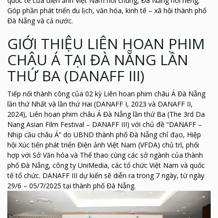
quốc tế của điện ảnh Việt Nam nói chung, Đà Nẵng nói riêng;
Góp phần phát triển du lịch, văn hóa, kinh tế – xã hội thành phố
Đà Nẵng và cả nước.
GIỚI THIỆU LIÊN HOAN PHIM
CHÂU Á TẠI ĐÀ NẴNG LẦN
THỨ BA (DANAFF III)
Tiếp nối thành công của 02 kỳ Liên hoan phim châu Á Đà Nẵng
lần thứ Nhất và lần thứ Hai (DANAFF I, 2023 và DANAFF II,
2024), Liên hoan phim châu Á Đà Nẵng lần thứ Ba (The 3rd Da
Nang Asian Film Festival – DANAFF III) với chủ đề “DANAFF –
Nhịp cầu châu Á” do UBND thành phố Đà Nẵng chỉ đạo, Hiệp
hội Xúc tiến phát triển Điện ảnh Việt Nam (VFDA) chủ trì, phối
hợp với Sở Văn hóa và Thể thao cùng các sở ngành của thành
phố Đà Nẵng, công ty UniMedia, các tổ chức Việt Nam và quốc
tế tổ chức. DANAFF III dự kiến sẽ diễn ra trong 7 ngày, từ ngày
29/6 – 05/7/2025 tại thành phố Đà Nẵng.