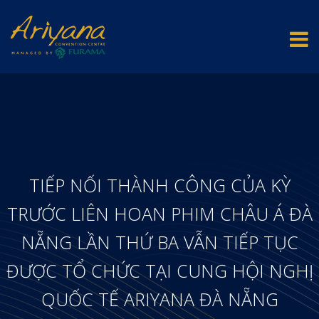
TIẾP NỐI THÀNH CÔNG CỦA KỲ
TRƯỚC LIÊN HOAN PHIM CHÂU Á ĐÀ
NẴNG LẦN THỨ BA VẪN TIẾP TỤC
ĐƯỢC TỔ CHỨC TẠI CUNG HỘI NGHỊ
QUỐC TẾ ARIYANA ĐÀ NẴNG