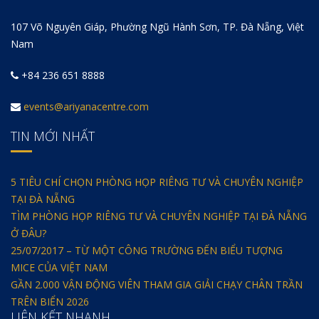
107 Võ Nguyên Giáp, Phường Ngũ Hành Sơn, TP. Đà Nẵng, Việt
Nam
+84 236 651 8888
events@ariyanacentre.com
TIN MỚI NHẤT
5 TIÊU CHÍ CHỌN PHÒNG HỌP RIÊNG TƯ VÀ CHUYÊN NGHIỆP
TẠI ĐÀ NẴNG
TÌM PHÒNG HỌP RIÊNG TƯ VÀ CHUYÊN NGHIỆP TẠI ĐÀ NẴNG
Ở ĐÂU?
25/07/2017 – TỪ MỘT CÔNG TRƯỜNG ĐẾN BIỂU TƯỢNG
MICE CỦA VIỆT NAM
GẦN 2.000 VẬN ĐỘNG VIÊN THAM GIA GIẢI CHẠY CHÂN TRẦN
TRÊN BIỂN 2026
LIÊN KẾT NHANH