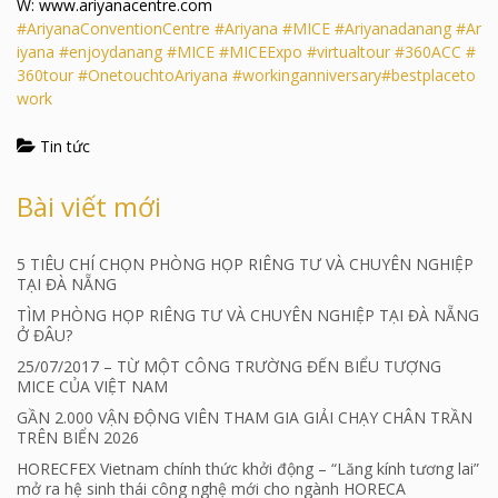
W: www.ariyanacentre.com
#AriyanaConventionCentre
#Ariyana
#MICE
#Ariyanadanang
#Ar
iyana
#enjoydanang
#MICE
#MICEExpo
#virtualtour
#360ACC
#
360tour
#OnetouchtoAriyana
#workinganniversary
#bestplaceto
work
Tin tức
Bài viết mới
5 TIÊU CHÍ CHỌN PHÒNG HỌP RIÊNG TƯ VÀ CHUYÊN NGHIỆP
TẠI ĐÀ NẴNG
TÌM PHÒNG HỌP RIÊNG TƯ VÀ CHUYÊN NGHIỆP TẠI ĐÀ NẴNG
Ở ĐÂU?
25/07/2017 – TỪ MỘT CÔNG TRƯỜNG ĐẾN BIỂU TƯỢNG
MICE CỦA VIỆT NAM
GẦN 2.000 VẬN ĐỘNG VIÊN THAM GIA GIẢI CHẠY CHÂN TRẦN
TRÊN BIỂN 2026
HORECFEX Vietnam chính thức khởi động – “Lăng kính tương lai”
mở ra hệ sinh thái công nghệ mới cho ngành HORECA