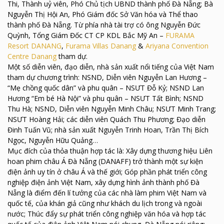
Thi, Thành uỷ viên, Phó Chủ tịch UBND thành phố Đà Nẵng; Bà
Nguyễn Thị Hội An, Phó Giám đốc Sở Văn hóa và Thể thao
thành phố Đà Nẵng. Từ phía nhà tài trợ có ông Nguyễn Đức
Quỳnh, Tổng Giám Đốc CT CP KDL Bắc Mỹ An –
FURAMA
Resort DANANG
,
Furama Villas Danang
&
Ariyana Convention
Centre Danang
tham dự.
Một số diễn viên, đạo diễn, nhà sản xuất nổi tiếng của Việt Nam
tham dự chương trình: NSND, Diễn viên Nguyễn Lan Hương –
“Mẹ chồng quốc dân” và phu quân – NSƯT Đỗ Kỷ; NSND Lan
Hương “Em bé Hà Nội” và phu quân – NSƯT Tất Bình; NSND
Thu Hà; NSND, Diễn viên Nguyễn Minh Châu; NSƯT Minh Trang;
NSƯT Hoàng Hải; các diễn viên Quách Thu Phương; Đạo diễn
Đinh Tuấn Vũ; nhà sản xuất Nguyễn Trinh Hoan, Trần Thị Bích
Ngọc, Nguyễn Hữu Quảng…
Mục đích của thỏa thuận hợp tác là: Xây dựng thương hiệu Liên
hoan phim châu Á Đà Nẵng (DANAFF) trở thành một sự kiện
điện ảnh uy tín ở châu Á và thế giới; Góp phần phát triển công
nghiệp điện ảnh Việt Nam, xây dựng hình ảnh thành phố Đà
Nẵng là điểm đến lí tưởng của các nhà làm phim Việt Nam và
quốc tế, của khán giả cũng như khách du lịch trong và ngoài
nước; Thúc đẩy sự phát triển công nghiệp văn hóa và hợp tác