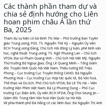
Các thành phần tham dự và
chia sẻ định hướng cho Liên
hoan phim châu Á lần thứ
Ba, 2025
Tham dự sự kiện có bà Đinh Thị Mai – Phó trưởng Ban Tuyên
giáo Trung ương; PGS. TS. Nguyễn Thế Kỷ – Nguyên Ủy viên
BCH Trung ương Đảng, Chủ tịch Hội đồng Lý luận, phê bình văn
học, nghệ thuật Trung ương; TS. Ngô Phương Lan – Chủ tịch
VFDA; Đại sứ Phạm Quang Vinh – Chủ tịch Hội Việt Mỹ, Nguyên
Thứ trưởng Bộ Ngoại giao; Ông Lê Quang Minh – Tổng Giám
đốc Truyền hình Quốc hội Việt Nam; Thiếu tướng Đỗ Triệu
Phong – Cục trưởng Cục Truyền thông CAND; Bà Nguyễn
Phương Hoà – Cục trưởng Cục Hợp tác quốc tế, Bộ Văn hoá,
Thể thao và Du lịch, Phó Chủ tịch VFDA; Bà Lê Thị Hà – Viện
trưởng Viện Phim Việt Nam; Bà Lý Phương Dung – Phó Cục
trưởng Cục Điện ảnh, Ủy viên BCH VFDA; Ông Choi Seung Jin –
Giám đốc Trung tâm Văn hoá Hàn Quốc tại Hà Nội.
Về phía thành phố Đà Nẵng có các lãnh đạo: Bà Nguyễn Thị Anh