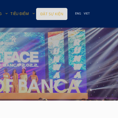
G
TIÊU ĐIỂM
ĐẶT SỰ KIỆN
ENG
VIET