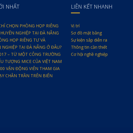
ỚI NHẤT
LIÊN KẾT NHANH
 CHÍ CHỌN PHÒNG HỌP RIÊNG
Vị trí
CHUYÊN NGHIỆP TẠI ĐÀ NẴNG
Sơ đồ mặt bằng
ÒNG HỌP RIÊNG TƯ VÀ
Sự kiện sắp diễn ra
 NGHIỆP TẠI ĐÀ NẴNG Ở ĐÂU?
Thông tin cần thiết
2017 – TỪ MỘT CÔNG TRƯỜNG
Cơ hội nghề nghiệp
ỂU TƯỢNG MICE CỦA VIỆT NAM
000 VẬN ĐỘNG VIÊN THAM GIA
HẠY CHÂN TRẦN TRÊN BIỂN