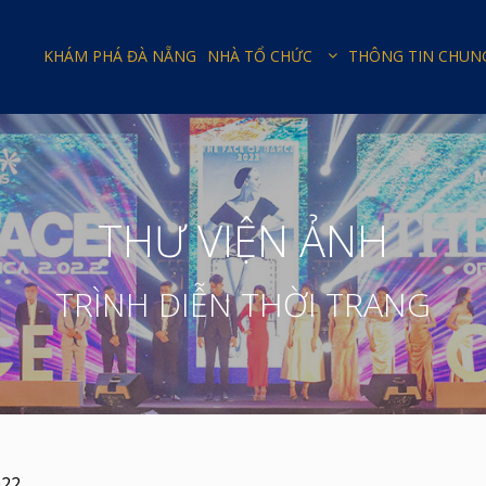
KHÁM PHÁ ĐÀ NẴNG
NHÀ TỔ CHỨC
THÔNG TIN CHUN
THƯ VIỆN ẢNH
TRÌNH DIỄN THỜI TRANG
022