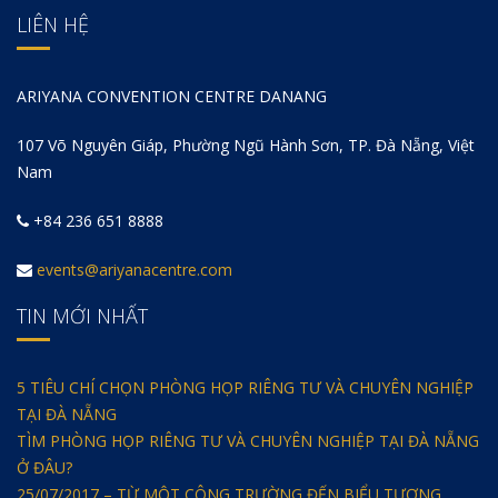
LIÊN HỆ
ARIYANA CONVENTION CENTRE DANANG
107 Võ Nguyên Giáp, Phường Ngũ Hành Sơn, TP. Đà Nẵng, Việt
Nam
+84 236 651 8888
events@ariyanacentre.com
TIN MỚI NHẤT
5 TIÊU CHÍ CHỌN PHÒNG HỌP RIÊNG TƯ VÀ CHUYÊN NGHIỆP
TẠI ĐÀ NẴNG
TÌM PHÒNG HỌP RIÊNG TƯ VÀ CHUYÊN NGHIỆP TẠI ĐÀ NẴNG
Ở ĐÂU?
25/07/2017 – TỪ MỘT CÔNG TRƯỜNG ĐẾN BIỂU TƯỢNG