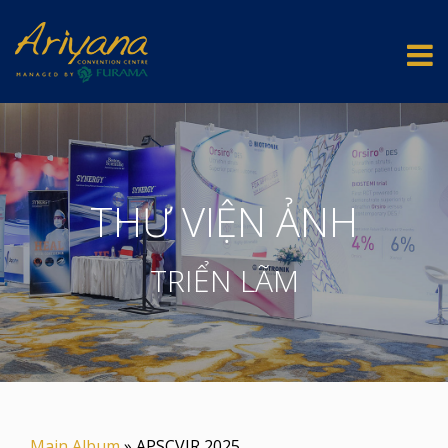
THƯ VIỆN ẢNH
TRIỂN LÃM
Main Album
» APSCVIR 2025