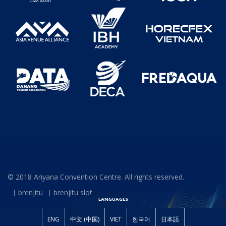
© 2018 Ariyana Convention Centre. All rights reserved.
brenjitu
brenjitu slot
LANGUAGES
ENG
中文 (中国)
VIET
한국어
日本語