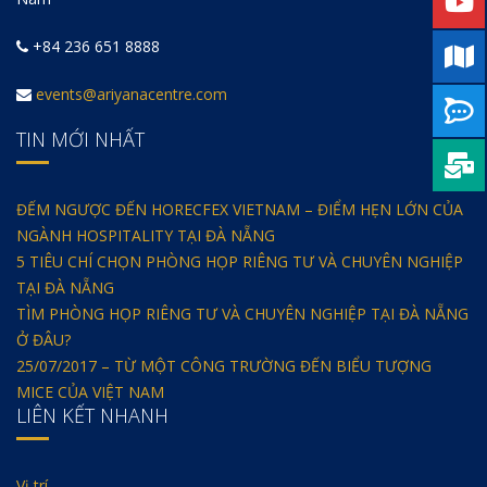
+84 236 651 8888
events@ariyanacentre.com
TIN MỚI NHẤT
ĐẾM NGƯỢC ĐẾN HORECFEX VIETNAM – ĐIỂM HẸN LỚN CỦA
NGÀNH HOSPITALITY TẠI ĐÀ NẴNG
5 TIÊU CHÍ CHỌN PHÒNG HỌP RIÊNG TƯ VÀ CHUYÊN NGHIỆP
TẠI ĐÀ NẴNG
TÌM PHÒNG HỌP RIÊNG TƯ VÀ CHUYÊN NGHIỆP TẠI ĐÀ NẴNG
Ở ĐÂU?
25/07/2017 – TỪ MỘT CÔNG TRƯỜNG ĐẾN BIỂU TƯỢNG
MICE CỦA VIỆT NAM
LIÊN KẾT NHANH
Vị trí