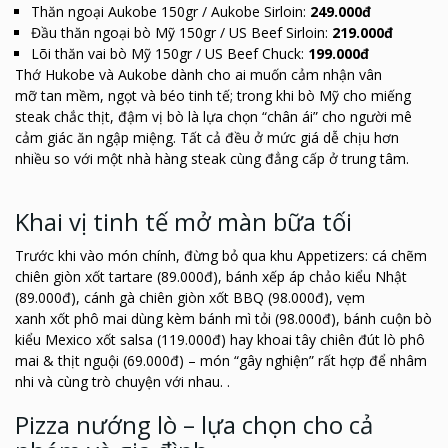
Thăn ngoại
Aukobe
150gr /
Aukobe
Sirloin:
249.000đ
Đầu thăn ngoại bò Mỹ 150gr / US Beef Sirloin:
219.000đ
Lõi thăn vai bò Mỹ 150gr / US Beef Chuck:
199.000đ
Thớ Hukobe và Aukobe dành cho ai muốn cảm nhận vân
mỡ
tan
mềm, ngọt và béo tinh tế; trong khi bò Mỹ cho miếng
steak chắc thịt, đậm vị bò là lựa chọn “chân ái” cho người mê
cảm giác ăn ngập miệng. Tất cả đều ở mức giá dễ chịu hơn
nhiều so với một nhà hàng steak cùng đẳng cấp ở trung tâm.
Khai vị tinh tế mở màn bữa tối
Trước khi vào món chính, đừng bỏ qua khu Appetizers: cá chẽm
chiên giòn xốt tartare (89.000đ), bánh xếp áp chảo kiểu Nhật
(89.000đ), cánh gà chiên giòn xốt BBQ (98.000đ), vẹm
xanh
xốt
phô mai dùng kèm bánh mì tỏi (98.000đ), bánh cuộn bò
kiểu Mexico
xốt
salsa (119.000đ) hay khoai tây chiên đút lò phô
mai & thịt nguội (69.000đ) – món “gây nghiện” rất hợp để nhâm
nhi và cùng trò chuyện với nhau. .
Pizza nướng lò – lựa chọn cho cả