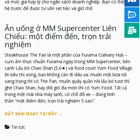
và mức giá hợp lý cho ngân sách doanh nghiệp. Bạn có thể liên
hệ trước để được tư vấn set tiệc và giữ chỗ.
Ăn uống ở MM Supercenter Liên
Chiểu: một điểm đến, trọn trải
nghiệm
Steakhouse The Fan là một phần của Furama Culinary Hub –
cụm ẩm thực chuẩn Furama ngay trong MM Supercenter, bên
cạnh Lẩu bò Chao Shan (5,0★) và food court Yum Food Village.
Đi siêu thị xong, bạn không cần đi đâu xa: muốn một bữa tối
sang trọng thì có The Fan, muốn quây quần nồi lẩu bò tươi thì
ghé Chao Shan, hay đổi gió đa món thì có Yum Food. Tất cả
trong một mái nhà máy lạnh, có chỗ đỗ xe – đúng tinh
thần
“một điểm đến, trọn trải nghiệm 5 sao”
.
ĐẶT BÀN NGAY TẠI ĐÂY →
Tin tức