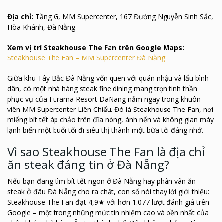
Địa chỉ:
Tầng G, MM Supercenter, 167 Đường Nguyễn Sinh Sắc,
Hòa Khánh, Đà Nẵng
Xem vị trí Steakhouse The Fan trên Google Maps:
Steakhouse The Fan – MM Supercenter Đà Nẵng
Giữa khu Tây Bắc Đà Nẵng vốn quen với quán nhậu và lẩu bình
dân, có một nhà hàng steak fine dining mang trọn tinh thần
phục vụ của Furama Resort DaNang nằm ngay trong khuôn
viên MM Supercenter Liên Chiểu. Đó là Steakhouse The Fan, nơi
miếng bít tết áp chảo trên đĩa nóng, ánh nến và không gian máy
lạnh biến một buổi tối đi siêu thị thành một bữa tối đáng nhớ.
Vì sao Steakhouse The Fan là địa chỉ
ăn steak đáng tin ở Đà Nẵng?
Nếu bạn đang tìm bít tết ngon ở Đà Nẵng hay phân vân ăn
steak ở đâu Đà Nẵng cho ra chất, con số nói thay lời giới thiệu:
Steakhouse The Fan đạt 4,9★ với hơn 1.077 lượt đánh giá trên
Google – một trong những mức tín nhiệm cao và bền nhất của