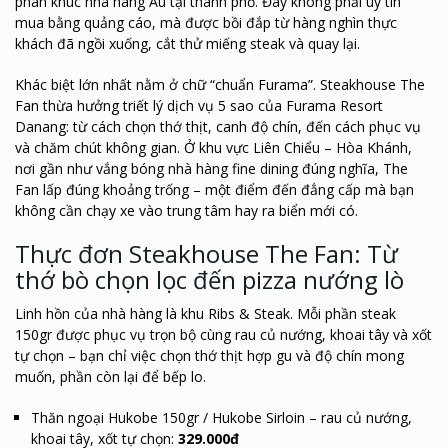
phân khúc nhà hàng Âu tại thành phố. Đây không phải uy tín
mua bằng quảng cáo, mà được bồi đắp từ hàng nghìn thực
khách đã ngồi xuống, cắt thử miếng steak và quay lại.
Khác biệt lớn nhất nằm ở chữ “chuẩn Furama”. Steakhouse The
Fan thừa hưởng triết lý dịch vụ 5 sao của Furama Resort
Danang: từ cách chọn thớ thịt, canh độ chín, đến cách phục vụ
và chăm chút không gian. Ở khu vực Liên Chiểu – Hòa Khánh,
nơi gần như vắng bóng nhà hàng fine dining đúng nghĩa, The
Fan lấp đúng khoảng trống – một điểm đến đẳng cấp mà bạn
không cần chạy xe vào trung tâm hay ra biển mới có.
Thực đơn Steakhouse The Fan: Từ
thớ bò chọn lọc đến pizza nướng lò
Linh hồn của nhà hàng là khu Ribs & Steak. Mỗi phần steak
150gr được phục vụ trọn bộ cùng rau củ nướng, khoai tây và xốt
tự chọn – bạn chỉ việc chọn thớ thịt hợp gu và độ chín mong
muốn, phần còn lại để bếp lo.
Thăn ngoại
Hukobe
150gr /
Hukobe
Sirloin – rau củ nướng,
khoai tây,
xốt
tự chọn:
329.000đ