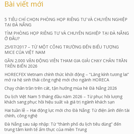
Bài viết mới
5 TIÊU CHÍ CHỌN PHÒNG HỌP RIÊNG TƯ VÀ CHUYÊN NGHIỆP
TẠI ĐÀ NẴNG
TÌM PHÒNG HỌP RIÊNG TƯ VÀ CHUYÊN NGHIỆP TẠI ĐÀ NẴNG
Ở ĐÂU?
25/07/2017 – TỪ MỘT CÔNG TRƯỜNG ĐẾN BIỂU TƯỢNG
MICE CỦA VIỆT NAM
GẦN 2.000 VẬN ĐỘNG VIÊN THAM GIA GIẢI CHẠY CHÂN TRẦN
TRÊN BIỂN 2026
HORECFEX Vietnam chính thức khởi động – “Lăng kính tương lai”
mở ra hệ sinh thái công nghệ mới cho ngành HORECA
Chạy chân trần trên cát, tận hưởng mùa hè Đà Nẵng 2026
Du lịch Việt Nam 5 tháng đầu năm 2026 – Từ phục hồi lượng
khách sang phục hồi hiệu suất và giá trị ngành khách sạn
Hai tuần lễ – Hai động lực mới cho Đà Nẵng: Từ điện ảnh đến tài
chính, công nghệ
Đà Nẵng sau sáp nhập: Từ “thành phố du lịch tiêu dùng” đến
trung tâm kinh tế ẩm thực của miền Trung