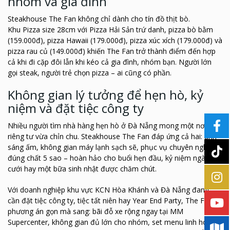
nhóm và gia đình
Steakhouse The Fan không chỉ dành cho tín đồ thịt bò.
Khu
Pizza size 28cm
với
Pizza Hải Sản
trứ danh, pizza bò bằm
(159.000đ), pizza Hawaii (179.000đ), pizza xúc xích (179.000đ) và
pizza rau củ (149.000đ) khiến The Fan trở thành điểm đến hợp
cả khi đi cặp đôi lẫn khi kéo cả gia đình, nhóm bạn. Người lớn
gọi steak, người trẻ chọn pizza – ai cũng có phần.
Không gian lý tưởng để hẹn hò, kỷ
niệm và đặt tiệc công ty
Nhiều người tìm nhà hàng hẹn hò ở Đà Nẵng mong một nơi vừa
riêng tư vừa chỉn chu. Steakhouse The Fan đáp ứng cả hai: ánh
sáng ấm, không gian máy lạnh sạch sẽ, phục vụ chuyên nghiệp
đúng chất 5 sao – hoàn hảo cho buổi hẹn đầu, kỷ niệm ngày
cưới hay một bữa sinh nhật được chăm chút.
Với doanh nghiệp khu vực KCN Hòa Khánh và Đà Nẵng đang
cần đặt tiệc công ty, tiệc tất niên hay Year End Party, The Fan là
phương án gọn mà sang: bãi đỗ xe rộng ngay tại MM
Supercenter, không gian đủ lớn cho nhóm, set menu linh hoạt