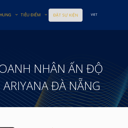
CHUNG
TIÊU ĐIỂM
ĐẶT SỰ KIỆN
VIET
 DOANH NHÂN ẤN ĐỘ
– ARIYANA ĐÀ NẴNG