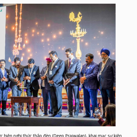
c hiện nghi thức thắp đèn (Deep Prajwalan), khai mạc sự kiện