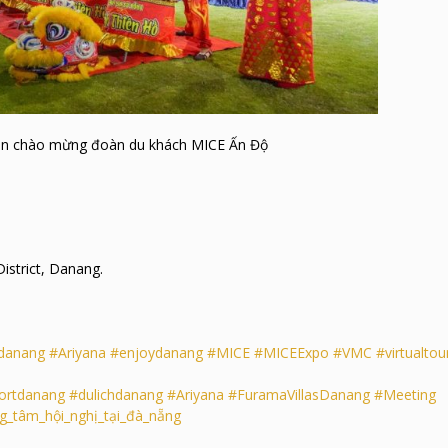
ân chào mừng đoàn du khách MICE Ấn Độ
strict, Danang.
danang
#Ariyana
#enjoydanang
#MICE
#MICEExpo
#VMC
#virtualtou
ortdanang
#dulichdanang
#Ariyana
#FuramaVillasDanang
#Meeting
g_tâm_hội_nghị_tại_đà_nẵng