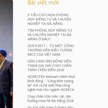
Bài viết mới
5 TIÊU CHÍ CHỌN PHÒNG
HỌP RIÊNG TƯ VÀ CHUYÊN
NGHIỆP TẠI ĐÀ NẴNG
TÌM PHÒNG HỌP RIÊNG TƯ
VÀ CHUYÊN NGHIỆP TẠI ĐÀ
NẴNG Ở ĐÂU?
25/07/2017 – TỪ MỘT CÔNG
TRƯỜNG ĐẾN BIỂU TƯỢNG
MICE CỦA VIỆT NAM
GẦN 2.000 VẬN ĐỘNG VIÊN
THAM GIA GIẢI CHẠY CHÂN
TRẦN TRÊN BIỂN 2026
HORECFEX Vietnam chính thức
khởi động – “Lăng kính tương
lai” mở ra hệ sinh thái công
nghệ mới cho ngành HORECA
Chạy chân trần trên cát, tận
hưởng mùa hè Đà Nẵng 2026
Du lịch Việt Nam 5 tháng đầu