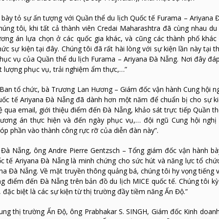
bày tỏ sự ấn tượng với Quần thể du lịch Quốc tế Furama – Ariyana 
chúng tôi, khi tất cả thành viên Credai Maharashtra đã cùng nhau du
ơng án lựa chọn ở các quốc gia khác, và cũng các thành phố khác 
 sự kiện tại đây. Chúng tôi đã rất hài lòng với sự kiện lần này tại 
phục vụ của Quần thể du lịch Furama – Ariyana Đà Nẵng. Nơi đây đáp
ất lượng phục vụ, trải nghiệm ẩm thực,…”
ện Ban tổ chức, bà Trương Lan Hương – Giám đốc vận hành Cung hội n
 Quốc tế Ariyana Đà Nẵng đã dành hơn một năm để chuẩn bị cho sự k
 qua email, giới thiệu điểm đến Đà Nẵng, khảo sát trực tiếp Quần th
ương án thực hiện và đến ngày phục vụ,… đội ngũ Cung hội nghị
óp phần vào thành công rực rỡ của diễn đàn này”.
a Đà Nẵng, ông Andre Pierre Gentzsch – Tổng giám đốc vận hành bày
 tế Ariyana Đà Nẵng là minh chứng cho sức hút và năng lực tổ chức
na Đà Nẵng. Về mặt truyền thông quảng bá, chúng tôi hy vọng tiếng 
g điểm đến Đà Nẵng trên bản đồ du lịch MICE quốc tế. Chúng tôi kỳ
đặc biệt là các sự kiện từ thị trường đầy tiềm năng Ấn Độ.”
trung thị trường Ấn Độ, ông Prabhakar S. SINGH, Giám đốc Kinh doanh