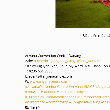
Biểu diễn múa L
———-
Ariyana Convention Centre Danang
Zalo:
https://bit.ly/Ariyana_Zalo_Official_Account
107 Vo Nguyen Giap, Khue My Ward, Ngu Hanh Son Di
T: 0236 651 8888
E: events@ariyanacentre.com
W:
www.ariyanacentre.com
#AriyanaConventionCentre
#Ariyana
#MICE
#Ariyana
#360ACC
#360tour
#OnetouchtoAriyana
#Furama
#Furamaresortdanang
#Furamaresort
#res
#conference
#companytrip
#Côngty
#tiệc_tùng
#trun
Tin tức