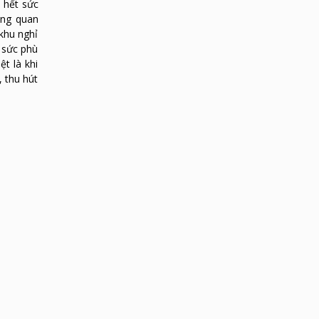
 hết sức
àng quan
khu nghỉ
 sức phù
t là khi
, thu hút