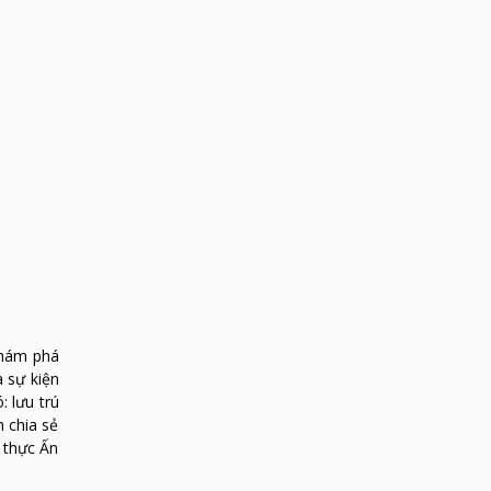
khám phá
à sự kiện
: lưu trú
 chia sẻ
m thực Ấn