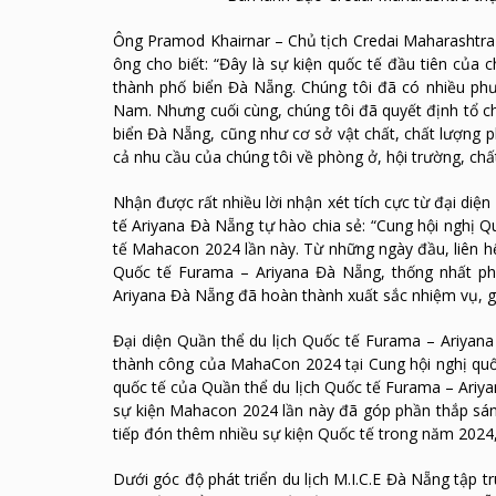
Ông Pramod Khairnar – Chủ tịch Credai Maharashtra 
ông cho biết: “Đây là sự kiện quốc tế đầu tiên của 
thành phố biển Đà Nẵng. Chúng tôi đã có nhiều phư
Nam. Nhưng cuối cùng, chúng tôi đã quyết định tổ chức
biển Đà Nẵng, cũng như cơ sở vật chất, chất lượng 
cả nhu cầu của chúng tôi về phòng ở, hội trường, ch
Nhận được rất nhiều lời nhận xét tích cực từ đại di
tế Ariyana Đà Nẵng tự hào chia sẻ: “Cung hội nghị
tế Mahacon 2024 lần này. Từ những ngày đầu, liên hệ
Quốc tế Furama – Ariyana Đà Nẵng, thống nhất ph
Ariyana Đà Nẵng đã hoàn thành xuất sắc nhiệm vụ, g
Đại diện Quần thể du lịch Quốc tế Furama – Ariyan
thành công của MahaCon 2024 tại Cung hội nghị quốc
quốc tế của Quần thể du lịch Quốc tế Furama – Ariya
sự kiện Mahacon 2024 lần này đã góp phần thắp sán
tiếp đón thêm nhiều sự kiện Quốc tế trong năm 2024, 
Dưới góc độ phát triển du lịch M.I.C.E Đà Nẵng tập 