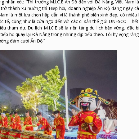
g nhận xét: “Thị trường M.I.C.E Ấn Độ đến với Đà Nẵng, Việt Nam là
 trở thành xu hướng thì Hiệp hội, doanh nghiệp Ấn Độ đang ngày c
am là một lựa chọn hấp dẫn vì là thành phố biển xinh đẹp, có nhiều 
c tế, cũng như là cửa ngõ đến với các di sản thế giới UNESCO – hết
u tham dự. Du lịch M.I.C.E sẽ là nền tảng du lịch bền vững, đặc biệ
tiếp họ quay lại Đà Nẵng trong những dịp tiếp theo. Tôi hy vọng rằng
trường đám cưới Ấn Độ.”