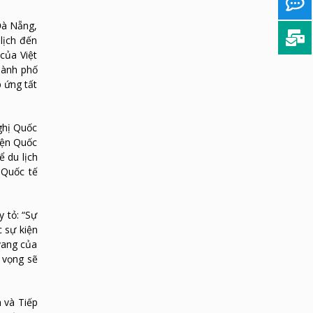
Đà Nẵng,
 lịch đến
của Việt
thành phố
 ứng tất
ghị Quốc
iện Quốc
ể du lịch
 Quốc tế
 tỏ: “Sự
 sự kiện
vang của
 vọng sẽ
 và Tiếp