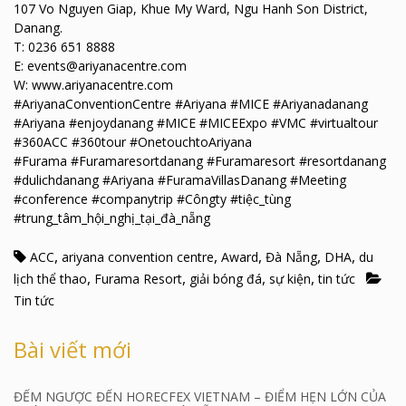
107 Vo Nguyen Giap, Khue My Ward, Ngu Hanh Son District,
Danang.
T: 0236 651 8888
E: events@ariyanacentre.com
W: www.ariyanacentre.com
#AriyanaConventionCentre #Ariyana #MICE #Ariyanadanang
#Ariyana #enjoydanang #MICE #MICEExpo #VMC #virtualtour
#360ACC #360tour #OnetouchtoAriyana
#Furama #Furamaresortdanang #Furamaresort #resortdanang
#dulichdanang #Ariyana #FuramaVillasDanang #Meeting
#conference #companytrip #Côngty #tiệc_tùng
#trung_tâm_hội_nghị_tại_đà_nẵng
,
,
,
,
,
ACC
ariyana convention centre
Award
Đà Nẵng
DHA
du
,
,
,
,
lịch thể thao
Furama Resort
giải bóng đá
sự kiện
tin tức
Tin tức
Bài viết mới
ĐẾM NGƯỢC ĐẾN HORECFEX VIETNAM – ĐIỂM HẸN LỚN CỦA