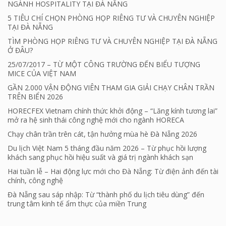
NGÀNH HOSPITALITY TẠI ĐÀ NẴNG
5 TIÊU CHÍ CHỌN PHÒNG HỌP RIÊNG TƯ VÀ CHUYÊN NGHIỆP
TẠI ĐÀ NẴNG
TÌM PHÒNG HỌP RIÊNG TƯ VÀ CHUYÊN NGHIỆP TẠI ĐÀ NẴNG
Ở ĐÂU?
25/07/2017 – TỪ MỘT CÔNG TRƯỜNG ĐẾN BIỂU TƯỢNG
MICE CỦA VIỆT NAM
GẦN 2.000 VẬN ĐỘNG VIÊN THAM GIA GIẢI CHẠY CHÂN TRẦN
TRÊN BIỂN 2026
HORECFEX Vietnam chính thức khởi động – “Lăng kính tương lai”
mở ra hệ sinh thái công nghệ mới cho ngành HORECA
Chạy chân trần trên cát, tận hưởng mùa hè Đà Nẵng 2026
Du lịch Việt Nam 5 tháng đầu năm 2026 – Từ phục hồi lượng
khách sang phục hồi hiệu suất và giá trị ngành khách sạn
Hai tuần lễ – Hai động lực mới cho Đà Nẵng: Từ điện ảnh đến tài
chính, công nghệ
Đà Nẵng sau sáp nhập: Từ “thành phố du lịch tiêu dùng” đến
trung tâm kinh tế ẩm thực của miền Trung