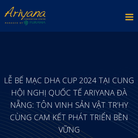
LỄ BẾ MẠC DHA CUP 2024 TẠI CUNG
HỘI NGHỊ QUỐC TẾ ARIYANA ĐÀ
NẴNG: TÔN VINH SẢN VẬT TR’HY
CÙNG CAM KẾT PHÁT TRIỂN BỀN
VỮNG