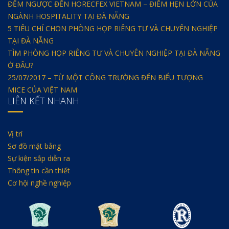
ĐẾM NGƯỢC ĐẾN HORECFEX VIETNAM – ĐIỂM HẸN LỚN CỦA
NGÀNH HOSPITALITY TẠI ĐÀ NẴNG
5 TIÊU CHÍ CHỌN PHÒNG HỌP RIÊNG TƯ VÀ CHUYÊN NGHIỆP
TẠI ĐÀ NẴNG
TÌM PHÒNG HỌP RIÊNG TƯ VÀ CHUYÊN NGHIỆP TẠI ĐÀ NẴNG
Ở ĐÂU?
25/07/2017 – TỪ MỘT CÔNG TRƯỜNG ĐẾN BIỂU TƯỢNG
MICE CỦA VIỆT NAM
LIÊN KẾT NHANH
Vị trí
Sơ đồ mặt bằng
Sự kiện sắp diễn ra
Thông tin cần thiết
Cơ hội nghề nghiệp