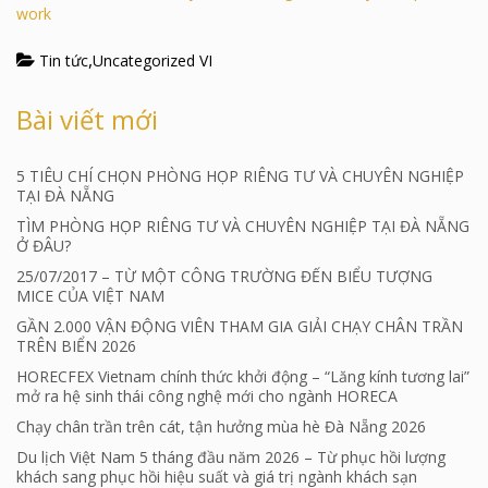
work
,
Tin tức
Uncategorized VI
Bài viết mới
5 TIÊU CHÍ CHỌN PHÒNG HỌP RIÊNG TƯ VÀ CHUYÊN NGHIỆP
TẠI ĐÀ NẴNG
TÌM PHÒNG HỌP RIÊNG TƯ VÀ CHUYÊN NGHIỆP TẠI ĐÀ NẴNG
Ở ĐÂU?
25/07/2017 – TỪ MỘT CÔNG TRƯỜNG ĐẾN BIỂU TƯỢNG
MICE CỦA VIỆT NAM
GẦN 2.000 VẬN ĐỘNG VIÊN THAM GIA GIẢI CHẠY CHÂN TRẦN
TRÊN BIỂN 2026
HORECFEX Vietnam chính thức khởi động – “Lăng kính tương lai”
mở ra hệ sinh thái công nghệ mới cho ngành HORECA
Chạy chân trần trên cát, tận hưởng mùa hè Đà Nẵng 2026
Du lịch Việt Nam 5 tháng đầu năm 2026 – Từ phục hồi lượng
khách sang phục hồi hiệu suất và giá trị ngành khách sạn