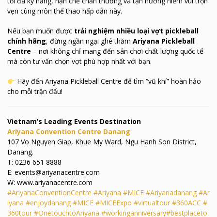
tối đa kỹ năng, hạn chế chấn thương và tận hưởng niềm vui trọn
vẹn cùng môn thể thao hấp dẫn này.
Nếu bạn muốn được
trải nghiệm nhiều loại vợt pickleball
chính hãng
, đừng ngần ngại ghé thăm
Ariyana Pickleball
Centre
– nơi không chỉ mang đến sân chơi chất lượng quốc tế
mà còn tư vấn chọn vợt phù hợp nhất với bạn.
Hãy đến Ariyana Pickleball Centre để tìm “vũ khí” hoàn hảo
cho mỗi trận đấu!
Vietnam’s Leading Events Destination
Ariyana Convention Centre Danang
107 Vo Nguyen Giap, Khue My Ward, Ngu Hanh Son District,
Danang.
T: 0236 651 8888
E: events@ariyanacentre.com
W: www.ariyanacentre.com
#AriyanaConventionCentre
#Ariyana
#MICE
#Ariyanadanang
#Ar
iyana
#enjoydanang
#MICE
#MICEExpo
#virtualtour
#360ACC
#
360tour
#OnetouchtoAriyana
#workinganniversary
#bestplaceto