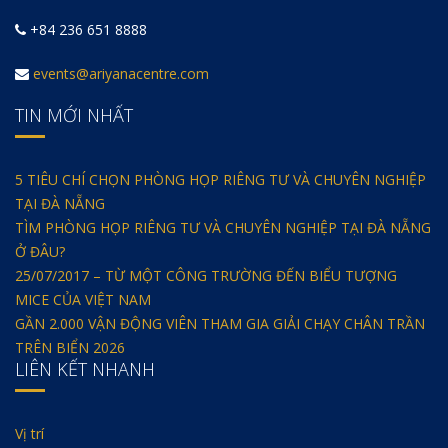
+84 236 651 8888
events@ariyanacentre.com
TIN MỚI NHẤT
5 TIÊU CHÍ CHỌN PHÒNG HỌP RIÊNG TƯ VÀ CHUYÊN NGHIỆP
TẠI ĐÀ NẴNG
TÌM PHÒNG HỌP RIÊNG TƯ VÀ CHUYÊN NGHIỆP TẠI ĐÀ NẴNG
Ở ĐÂU?
25/07/2017 – TỪ MỘT CÔNG TRƯỜNG ĐẾN BIỂU TƯỢNG
MICE CỦA VIỆT NAM
GẦN 2.000 VẬN ĐỘNG VIÊN THAM GIA GIẢI CHẠY CHÂN TRẦN
TRÊN BIỂN 2026
LIÊN KẾT NHANH
Vị trí