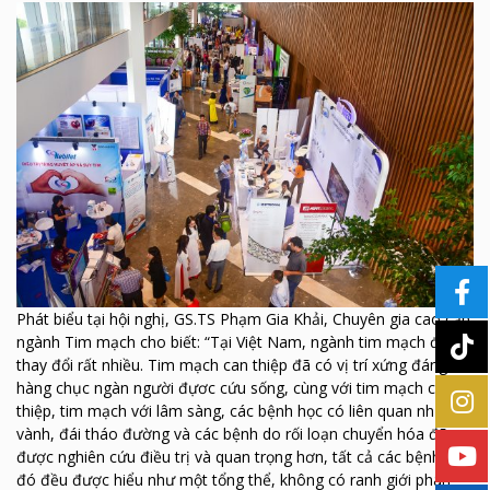
Phát biểu tại hội nghị, GS.TS Phạm Gia Khải, Chuyên gia cao cấp
ngành Tim mạch cho biết: “Tại Việt Nam, ngành tim mạch đã
thay đổi rất nhiều. Tim mạch can thiệp đã có vị trí xứng đáng với
hàng chục ngàn người đựơc cứu sống, cùng với tim mạch can
thiệp, tim mạch với lâm sàng, các bệnh học có liên quan như suy
vành, đái tháo đường và các bệnh do rối loạn chuyển hóa đã
được nghiên cứu điều trị và quan trọng hơn, tất cả các bệnh lý
đó đều được hiểu như một tổng thể, không có ranh giới phân