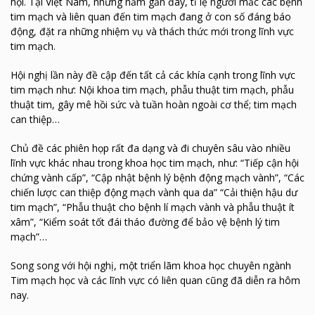
hội. Tại Việt Nam, những năm gần đây, tỉ lệ người mắc các bệnh
tim mạch và liên quan đến tim mạch đang ở con số đáng báo
động, đặt ra những nhiệm vụ và thách thức mới trong lĩnh vực
tim mạch.
Hội nghị lần này đề cập đến tất cả các khía cạnh trong lĩnh vực
tim mạch như: Nội khoa tim mạch, phẫu thuật tim mạch, phẫu
thuật tim, gây mê hồi sức và tuần hoàn ngoài cơ thể; tim mạch
can thiệp…
Chủ đề các phiên họp rất đa dạng và đi chuyên sâu vào nhiều
lĩnh vực khác nhau trong khoa học tim mạch, như: “Tiếp cận hội
chứng vành cấp”, “Cập nhật bệnh lý bệnh động mạch vành”, “Các
chiến lược can thiệp động mạch vành qua da” “Cải thiện hậu dư
tim mạch”, “Phẫu thuật cho bệnh lí mạch vành và phẫu thuật ít
xâm”, “Kiểm soát tốt đái tháo đường để bảo vệ bệnh lý tim
mạch”…
Song song với hội nghị, một triển lãm khoa học chuyên ngành
Tim mạch học và các lĩnh vực có liên quan cũng đã diễn ra hôm
nay.