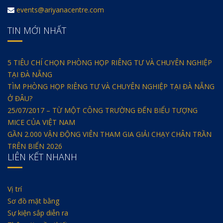
events@ariyanacentre.com
TIN MỚI NHẤT
5 TIÊU CHÍ CHỌN PHÒNG HỌP RIÊNG TƯ VÀ CHUYÊN NGHIỆP
TẠI ĐÀ NẴNG
TÌM PHÒNG HỌP RIÊNG TƯ VÀ CHUYÊN NGHIỆP TẠI ĐÀ NẴNG
Ở ĐÂU?
25/07/2017 – TỪ MỘT CÔNG TRƯỜNG ĐẾN BIỂU TƯỢNG
MICE CỦA VIỆT NAM
GẦN 2.000 VẬN ĐỘNG VIÊN THAM GIA GIẢI CHẠY CHÂN TRẦN
TRÊN BIỂN 2026
LIÊN KẾT NHANH
Vị trí
Sơ đồ mặt bằng
Sự kiện sắp diễn ra