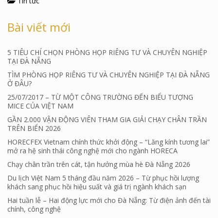
Tin tức
Bài viết mới
5 TIÊU CHÍ CHỌN PHÒNG HỌP RIÊNG TƯ VÀ CHUYÊN NGHIỆP
TẠI ĐÀ NẴNG
TÌM PHÒNG HỌP RIÊNG TƯ VÀ CHUYÊN NGHIỆP TẠI ĐÀ NẴNG
Ở ĐÂU?
25/07/2017 – TỪ MỘT CÔNG TRƯỜNG ĐẾN BIỂU TƯỢNG
MICE CỦA VIỆT NAM
GẦN 2.000 VẬN ĐỘNG VIÊN THAM GIA GIẢI CHẠY CHÂN TRẦN
TRÊN BIỂN 2026
HORECFEX Vietnam chính thức khởi động – “Lăng kính tương lai”
mở ra hệ sinh thái công nghệ mới cho ngành HORECA
Chạy chân trần trên cát, tận hưởng mùa hè Đà Nẵng 2026
Du lịch Việt Nam 5 tháng đầu năm 2026 – Từ phục hồi lượng
khách sang phục hồi hiệu suất và giá trị ngành khách sạn
Hai tuần lễ – Hai động lực mới cho Đà Nẵng: Từ điện ảnh đến tài
chính, công nghệ