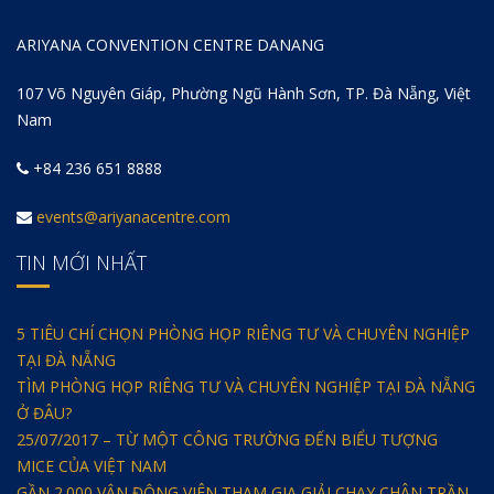
ARIYANA CONVENTION CENTRE DANANG
107 Võ Nguyên Giáp, Phường Ngũ Hành Sơn, TP. Đà Nẵng, Việt
Nam
+84 236 651 8888
events@ariyanacentre.com
TIN MỚI NHẤT
5 TIÊU CHÍ CHỌN PHÒNG HỌP RIÊNG TƯ VÀ CHUYÊN NGHIỆP
TẠI ĐÀ NẴNG
TÌM PHÒNG HỌP RIÊNG TƯ VÀ CHUYÊN NGHIỆP TẠI ĐÀ NẴNG
Ở ĐÂU?
25/07/2017 – TỪ MỘT CÔNG TRƯỜNG ĐẾN BIỂU TƯỢNG
MICE CỦA VIỆT NAM
GẦN 2.000 VẬN ĐỘNG VIÊN THAM GIA GIẢI CHẠY CHÂN TRẦN