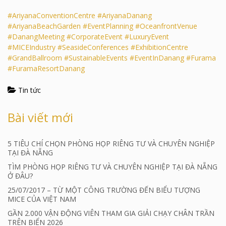
#AriyanaConventionCentre
#AriyanaDanang
#AriyanaBeachGarden
#EventPlanning
#OceanfrontVenue
#DanangMeeting
#CorporateEvent
#LuxuryEvent
#MICEIndustry
#SeasideConferences
#ExhibitionCentre
#GrandBallroom
#SustainableEvents
#EventInDanang
#Furama
#FuramaResortDanang
Tin tức
Bài viết mới
5 TIÊU CHÍ CHỌN PHÒNG HỌP RIÊNG TƯ VÀ CHUYÊN NGHIỆP
TẠI ĐÀ NẴNG
TÌM PHÒNG HỌP RIÊNG TƯ VÀ CHUYÊN NGHIỆP TẠI ĐÀ NẴNG
Ở ĐÂU?
25/07/2017 – TỪ MỘT CÔNG TRƯỜNG ĐẾN BIỂU TƯỢNG
MICE CỦA VIỆT NAM
GẦN 2.000 VẬN ĐỘNG VIÊN THAM GIA GIẢI CHẠY CHÂN TRẦN
TRÊN BIỂN 2026