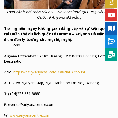
Toàn cảnh hội thảo ASEAN – New Zealand tại Cung Hội nghị
Quốc tế Ariyana Đà Nẵng
Trải nghiệm ngay không gian đẳng cấp và sự kiện quốc tế
tại Quần thể du lịch quốc tế Furama – Ariyana Đà Nẵng,
điểm đến lý tưởng cho mọi hội nghị.
______o0o______
𝐀𝐫𝐢𝐲𝐚𝐧𝐚 𝐂𝐨𝐧𝐯𝐞𝐧𝐭𝐢𝐨𝐧 𝐂𝐞𝐧𝐭𝐫𝐞 𝐃𝐚𝐧𝐚𝐧𝐠 – Vietnam’s Leading Events
Destination
Zalo:
https://bit.ly/Ariyana_Zalo_Official_Account
𝐀: 107 Vo Nguyen Giap, Ngu Hanh Son District, Danang.
𝐓: (+84)236 651 8888
𝐄: events@ariyanacentre.com
𝐖:
www.ariyanacentre.com