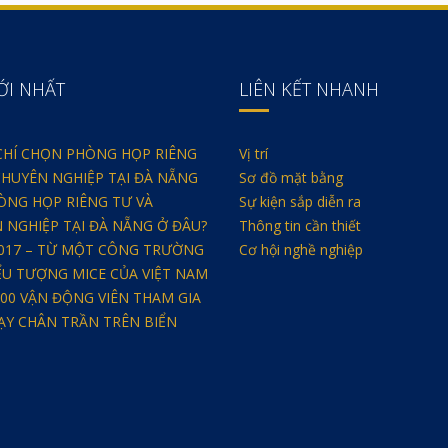
ỚI NHẤT
LIÊN KẾT NHANH
 CHÍ CHỌN PHÒNG HỌP RIÊNG
Vị trí
CHUYÊN NGHIỆP TẠI ĐÀ NẴNG
Sơ đồ mặt bằng
ÒNG HỌP RIÊNG TƯ VÀ
Sự kiện sắp diễn ra
 NGHIỆP TẠI ĐÀ NẴNG Ở ĐÂU?
Thông tin cần thiết
2017 – TỪ MỘT CÔNG TRƯỜNG
Cơ hội nghề nghiệp
ỂU TƯỢNG MICE CỦA VIỆT NAM
000 VẬN ĐỘNG VIÊN THAM GIA
HẠY CHÂN TRẦN TRÊN BIỂN