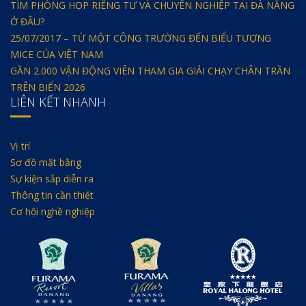
TÌM PHÒNG HỌP RIÊNG TƯ VÀ CHUYÊN NGHIỆP TẠI ĐÀ NẴNG
Ở ĐÂU?
25/07/2017 – TỪ MỘT CÔNG TRƯỜNG ĐẾN BIỂU TƯỢNG
MICE CỦA VIỆT NAM
GẦN 2.000 VẬN ĐỘNG VIÊN THAM GIA GIẢI CHẠY CHÂN TRẦN
TRÊN BIỂN 2026
LIÊN KẾT NHANH
Vị trí
Sơ đồ mặt bằng
Sự kiện sắp diễn ra
Thông tin cần thiết
Cơ hội nghề nghiệp