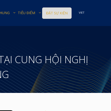
CHUNG
TIÊU ĐIỂM
ĐẶT SỰ KIỆN
VIET
TẠI CUNG HỘI NGHỊ
NG