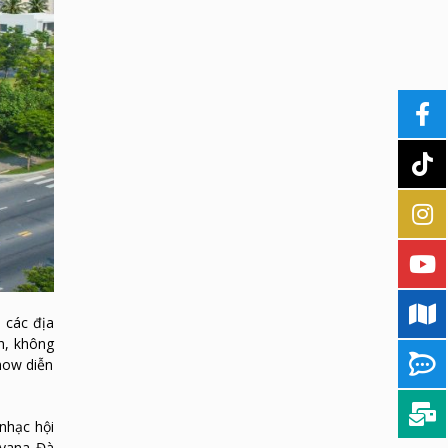
 các địa
nh, không
how diễn
nhạc hội
iyana Đà