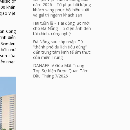
Music of
năm 2026 – Từ phục hồi lượng
000 khán
khách sang phục hồi hiệu suất
iao Việt
và giá trị ngành khách sạn
Hai tuần lễ – Hai động lực mới
cho Đà Nẵng: Từ điện ảnh đến
̣n Cộng
tài chính, công nghệ
rình diễn
Đà Nẵng sau sáp nhập: Từ
m Sweden
“thành phố du lịch tiêu dùng”
thời như
đến trung tâm kinh tế ẩm thực
sson của
của miền Trung
iễn nhạc
DANAFF IV Góp Mặt Trong
Top Sự Kiện Được Quan Tâm
Đầu Tháng 7/2026