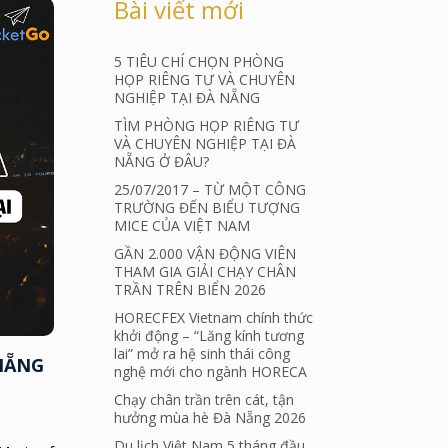
Bài viết mới
5 TIÊU CHÍ CHỌN PHÒNG
HỌP RIÊNG TƯ VÀ CHUYÊN
NGHIỆP TẠI ĐÀ NẴNG
TÌM PHÒNG HỌP RIÊNG TƯ
VÀ CHUYÊN NGHIỆP TẠI ĐÀ
NẴNG Ở ĐÂU?
25/07/2017 – TỪ MỘT CÔNG
TRƯỜNG ĐẾN BIỂU TƯỢNG
MICE CỦA VIỆT NAM
GẦN 2.000 VẬN ĐỘNG VIÊN
THAM GIA GIẢI CHẠY CHÂN
TRẦN TRÊN BIỂN 2026
HORECFEX Vietnam chính thức
khởi động – “Lăng kính tương
lai” mở ra hệ sinh thái công
 NẴNG
nghệ mới cho ngành HORECA
Chạy chân trần trên cát, tận
hưởng mùa hè Đà Nẵng 2026
Du lịch Việt Nam 5 tháng đầu