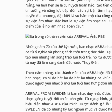
Nẵng, và hứa hẹn sẽ là cú huých hoàn hảo, tạo tiền đ
tin tưởng và năng lực tiếp đón các sự kiện âm nhạ
quyền địa phương, đặc biệt là sự hâm mộ của công ch
sự kiện âm nhạc, đặc biệt là sự kiện âm nhạc sau 
điểm của lễ hội âm nhạc Toàn cầu.”.
Những năm 70 của thế kỷ trước, ban nhạc ABBA nhan
ca từ ý nghĩa và phong cách thời trang độc đáo. 
tạo nên những làn sóng trào lưu tuổi trẻ, hội tụ đượ
tứ này đã làm rạng danh đất nước Thụy Điển.
Theo năm tháng, các thành viên của ABBA hiện đã kh
ban nhạc, ca sĩ đã hát lại đã hát lại những ca kh
được người yêu nhạc ở mọi lứa tuổi hào hứng đón nh
ARRIVAL FROM SWEDEN là ban nhạc duy nhất được Th
chọn giống tuyệt đối phiên bản gốc. Từ ngoại hình, 
biểu diễn nhạc ABBA của mình. Được đánh giá là 
SWEDEN đã có những kỷ lục ngoạn mục và được hàng