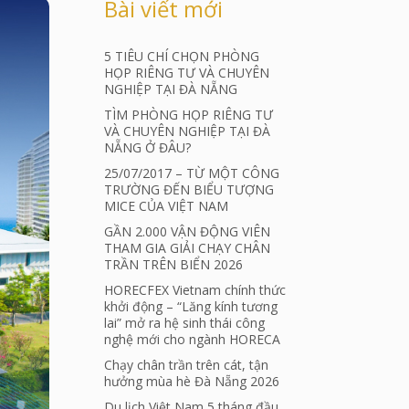
Bài viết mới
5 TIÊU CHÍ CHỌN PHÒNG
HỌP RIÊNG TƯ VÀ CHUYÊN
NGHIỆP TẠI ĐÀ NẴNG
TÌM PHÒNG HỌP RIÊNG TƯ
VÀ CHUYÊN NGHIỆP TẠI ĐÀ
NẴNG Ở ĐÂU?
25/07/2017 – TỪ MỘT CÔNG
TRƯỜNG ĐẾN BIỂU TƯỢNG
MICE CỦA VIỆT NAM
GẦN 2.000 VẬN ĐỘNG VIÊN
THAM GIA GIẢI CHẠY CHÂN
TRẦN TRÊN BIỂN 2026
HORECFEX Vietnam chính thức
khởi động – “Lăng kính tương
lai” mở ra hệ sinh thái công
nghệ mới cho ngành HORECA
Chạy chân trần trên cát, tận
hưởng mùa hè Đà Nẵng 2026
Du lịch Việt Nam 5 tháng đầu