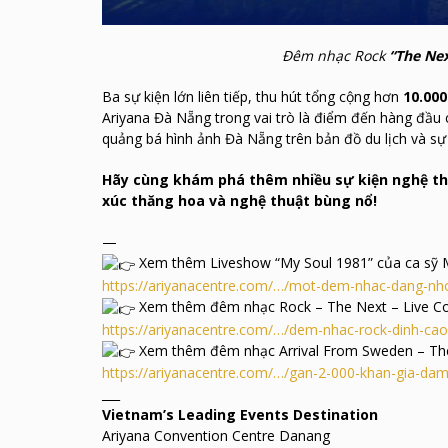
Đêm nhạc Rock
“The Nex
Ba sự kiện lớn liên tiếp, thu hút tổng cộng hơn
10.000
Ariyana Đà Nẵng trong vai trò là điểm đến hàng đầu 
quảng bá hình ảnh Đà Nẵng trên bản đồ du lịch và sự 
Hãy cùng khám phá thêm nhiều sự kiện nghệ thu
xúc thăng hoa và nghệ thuật bùng nổ!
—
Xem thêm Liveshow “My Soul 1981” của
ca sỹ
https://ariyanacentre.com/…/mot-dem-nhac-dang-nh
Xem thêm đêm nhạc Rock –
The Next – Live C
https://ariyanacentre.com/…/dem-nhac-rock-dinh-ca
Xem thêm đêm nhạc
Arrival From Sweden – T
https://ariyanacentre.com/…/gan-2-000-khan-gia-da
___
Vietnam’s Leading Events Destination
Ariyana Convention Centre Danang