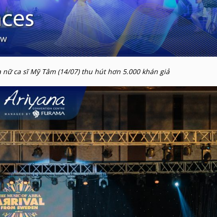
 nữ ca sĩ Mỹ Tâm (14/07) thu hút hơn 5.000 khán giả