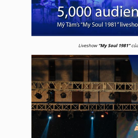
Liveshow
“My Soul 1981”
của