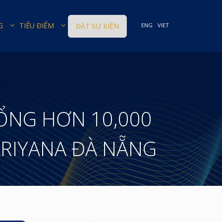
G
TIÊU ĐIỂM
ĐẶT SỰ KIỆN
ENG
VIET
TỔNG HƠN 10,000
ARIYANA ĐÀ NẴNG