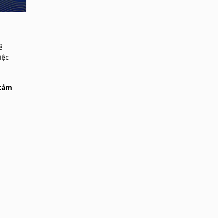
ế
iệc
 cảm