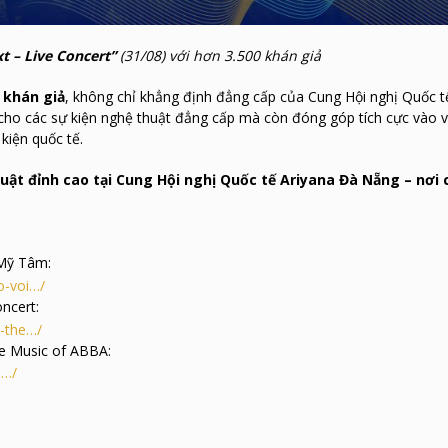
t – Live Concert”
(31/08) với hơn 3.500 khán giả
 khán giả
, không chỉ khẳng định đẳng cấp của Cung Hội nghị Quốc t
cho các sự kiện nghệ thuật đẳng cấp mà còn đóng góp tích cực vào v
kiện quốc tế.
ật đỉnh cao tại Cung Hội nghị Quốc tế Ariyana Đà Nẵng – nơi
 Mỹ Tâm
:
o-voi…/
oncert
:
o-the…/
he Music of ABBA
:
m…/