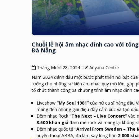
Chuỗi lễ hội âm nhạc đỉnh cao với tổng
Đà Nẵng
Tháng Mười 28, 2024
Ariyana Centre
Năm 2024 đánh dấu một bước phát triển nổi bật của C
tưởng cho những sự kiện âm nhạc quy mô lớn, góp ph
tổ chức thành công ba chương trình âm nhạc đỉnh cao
Liveshow
“My Soul 1981”
của nữ ca sĩ hàng đầu V
mang đến những giai điệu đầy cảm xúc và tạo dấu
Đêm nhạc Rock
“The Next – Live Concert”
vào n
3.500 khán giả
đam mê rock và mang lại không k
Đêm nhạc quốc tế
“Arrival From Sweden – The 
huyền thoại ABBA, đã làm say lòng hơn
2.000 khá