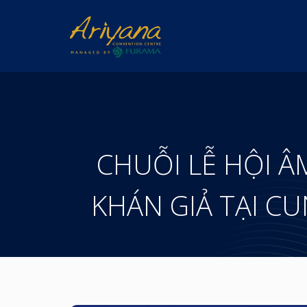
CHUỖI LỄ HỘI Â
KHÁN GIẢ TẠI C