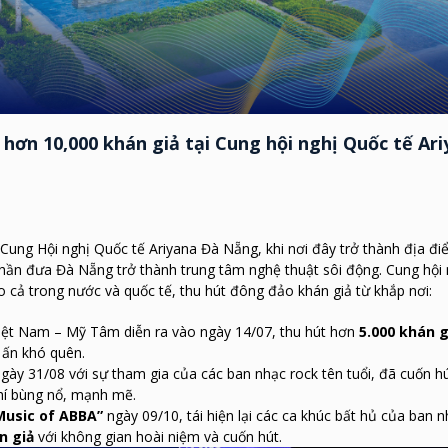
 hơn 10,000 khán giả tại Cung hội nghị Quốc tế Ar
ung Hội nghị Quốc tế Ariyana Đà Nẵng, khi nơi đây trở thành địa đi
ần đưa Đà Nẵng trở thành trung tâm nghệ thuật sôi động. Cung hội 
 cả trong nước và quốc tế, thu hút đông đảo khán giả từ khắp nơi:
iệt Nam – Mỹ Tâm diễn ra vào ngày 14/07, thu hút hơn
5.000 khán g
 ấn khó quên.
gày 31/08 với sự tham gia của các ban nhạc rock tên tuổi, đã cuốn h
hí bùng nổ, mạnh mẽ.
Music of ABBA”
ngày 09/10, tái hiện lại các ca khúc bất hủ của ban 
n giả
với không gian hoài niệm và cuốn hút.