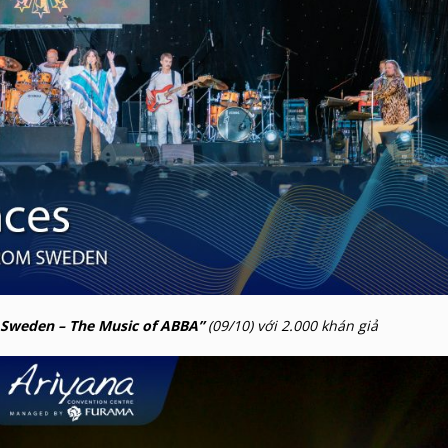
 Sweden – The Music of ABBA”
(09/10) với 2.000 khán giả