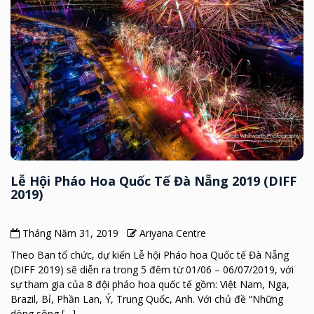
Lễ Hội Pháo Hoa Quốc Tế Đà Nẵng 2019 (DIFF
2019)
Tháng Năm 31, 2019
Ariyana Centre
Theo Ban tổ chức, dự kiến Lễ hội Pháo hoa Quốc tế Đà Nẵng
(DIFF 2019) sẽ diễn ra trong 5 đêm từ 01/06 – 06/07/2019, với
sự tham gia của 8 đội pháo hoa quốc tế gồm: Việt Nam, Nga,
Brazil, Bỉ, Phần Lan, Ý, Trung Quốc, Anh. Với chủ đề “Những
dòng sông […]