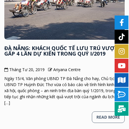
ĐÀ NẴNG: KHÁCH QUỐC TẾ LƯU TRÚ VƯỢT
GẤP 4 LẦN DỰ KIẾN TRONG QUÝ I/2019
Tháng Tư 20, 2019
Ariyana Centre
Ngày 15/4, Văn phòng UBND TP Đà Nẵng cho hay, Chủ tịch
UBND TP Huỳnh Đức Thơ vừa có báo cáo về tình hình kinh tế –
xã hội, quốc phòng – an ninh trên địa bàn quý 1/2019, trong đó
tiếp tục ghi nhận những kết quả vượt trội của ngành du lịch Đà
[…]
READ MORE