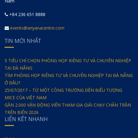
Nam
+84 236 651 8888
events@ariyanacentre.com
TIN MỚI NHẤT
5 TIÊU CHÍ CHỌN PHÒNG HỌP RIÊNG TƯ VÀ CHUYÊN NGHIỆP
TẠI ĐÀ NẴNG
TÌM PHÒNG HỌP RIÊNG TƯ VÀ CHUYÊN NGHIỆP TẠI ĐÀ NẴNG
Ở ĐÂU?
25/07/2017 – TỪ MỘT CÔNG TRƯỜNG ĐẾN BIỂU TƯỢNG
MICE CỦA VIỆT NAM
GẦN 2.000 VẬN ĐỘNG VIÊN THAM GIA GIẢI CHẠY CHÂN TRẦN
TRÊN BIỂN 2026
LIÊN KẾT NHANH