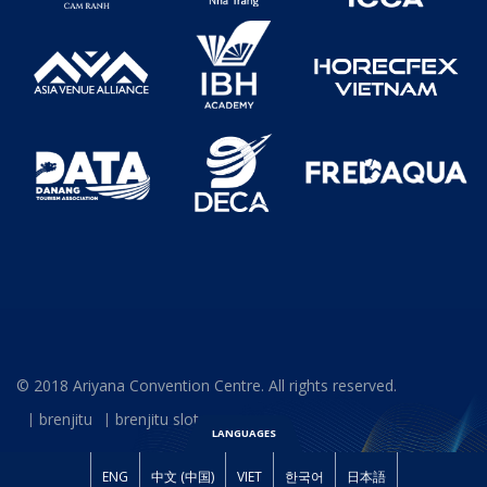
© 2018 Ariyana Convention Centre. All rights reserved.
brenjitu
brenjitu slot
LANGUAGES
ENG
中文 (中国)
VIET
한국어
日本語