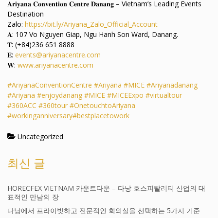
𝐀𝐫𝐢𝐲𝐚𝐧𝐚 𝐂𝐨𝐧𝐯𝐞𝐧𝐭𝐢𝐨𝐧 𝐂𝐞𝐧𝐭𝐫𝐞 𝐃𝐚𝐧𝐚𝐧𝐠 – Vietnam’s Leading Events
Destination
Zalo:
https://bit.ly/Ariyana_Zalo_Official_Account
𝐀: 107 Vo Nguyen Giap, Ngu Hanh Son Ward, Danang.
𝐓: (+84)236 651 8888
𝐄:
events@ariyanacentre.com
𝐖:
www.ariyanacentre.com
#AriyanaConventionCentre
#Ariyana
#MICE
#Ariyanadanang
#Ariyana
#enjoydanang
#MICE
#MICEExpo
#virtualtour
#360ACC
#360tour
#OnetouchtoAriyana
#workinganniversary
#bestplacetowork
Uncategorized
최신 글
HORECFEX VIETNAM 카운트다운 – 다낭 호스피탈리티 산업의 대
표적인 만남의 장
다낭에서 프라이빗하고 전문적인 회의실을 선택하는 5가지 기준