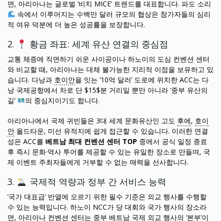
면, 아리아나는 글로벌 ‘비치 MICE’ 트렌드를 대표합니다. 파도 소리
속에서 이루어지는 수백만 달러 규모의 협상은 참가자들의 심리
적 여유 덕분에 더 높은 성공률을 보장합니다.
2.
황금 좌표: 세계 유산 연결의 중심점
교통 체증에 직면하기 쉬운 사이공이나 하노이의 도심 컨벤션 센터
와 비교할 때, 아리아나는 대체 불가능한 지리적 이점을 보유하고 있
습니다. 다낭과
호이안
을 잇는 ’10억 달러’ 도로에 위치한 ACC는 다
낭 국제공항에서 차로 단 $15$분 거리일 뿐만 아니라 ‘중부 유산의
길’
의 중심지이기도 합니다.
아리아나에서 국제 귀빈들은 3대 세계 문화유산인 고도
후에
,
호이
안
올드타운, 미선 유적지에 쉽게 접근할 수 있습니다. 이러한 연결
성은 ACC를
베트남 최대 컨벤션 센터 TOP
중에서 공식 일정 종료
후 즉시 문화·역사 투어를 제공할 수 있는 유일한 장소로 만들며, 국
제 이벤트 주최자들에게 거부할 수 없는 매력을 선사합니다.
3.
국제적 역량과 정부 간 서비스 능력
‘국가 대표급’ 반열에 오르기 위한 필수 기준은 외교 행사를 수행할
수 있는 능력입니다. 하노이 NCC가 당 대회와 국가 행사의 장소라
면, 아리아나 컨벤션 센터는 중부 베트남 국제 외교 행사의 ‘본부’이