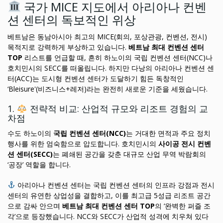
국가 MICE 지도에서 아리아나 컨벤
션 센터의 독보적인 위상
베트남은 동남아시아 최고의 MICE(회의, 포상관광, 컨벤션, 전시)
목적지로 강력하게 부상하고 있습니다.
베트남 최대 컨벤션 센터
TOP
리스트를 언급할 때, 흔히 하노이의 국립 컨벤션 센터(NCC)나
호치민시의 SECC를 떠올립니다. 하지만 다낭의 아리아나 컨벤션 센
터(ACC)는 도시형 컨벤션 센터가 도달하기 힘든 독창적인
‘Bleisure'(비즈니스+레저)라는 완전히 새로운 기준을 세웠습니다.
1.
전략적 비교: 산업적 규모와 리조트 경험의 교
차점
수도 하노이의
국립 컨벤션 센터(NCC)
는 거대한 면적과 주요 정치
행사를 위한 엄숙함으로 압도합니다. 호치민시의
사이공 전시 컨벤
션 센터(SECC)
는 폐쇄된 공간을 갖춘 대규모 산업 무역 박람회의
‘공장’ 역할을 합니다.
아리아나 컨벤션 센터는 국립 컨벤션 센터의 인프라 강점과 전시
센터의 유연한 상업성을 결합하고, 이를 최고급 5성급 리조트 공간
으로 감싸 안으며
베트남 최대 컨벤션 센터 TOP
의 ‘완벽한 퍼즐 조
각’으로 등장했습니다. NCC와 SECC가 산업적 성격에 치우쳐 있다