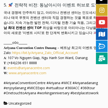
5.
전략적 비전: 동남아시아 이벤트 허브로 도약
국내 경쟁에 안주하지 않고, 아리아나 컨벤션 센터는 인도네시아 발
리나 태국 푸켓의 컨벤션 센터와 직접 경쟁하는 것을 목표로 하고 있
습니다. 지속 가능한 발전 전략, 디지털 전환 기술 적용, 그리고
베트
남 최대 컨벤션 센터 TOP
위상을 바탕으로 아리아나는 다낭을 아시
아의 새로운 ‘이벤트 시티’로 한 단계씩 변화시키고 있습니다
.
______o0o______
𝐀𝐫𝐢𝐲𝐚𝐧𝐚 𝐂𝐨𝐧𝐯𝐞𝐧𝐭𝐢𝐨𝐧 𝐂𝐞𝐧𝐭𝐫𝐞 𝐃𝐚𝐧𝐚𝐧𝐠 – 베트남 최고의 이벤트 명소
Zalo:
https://bit.ly/Ariyana_Zalo_Official_Account
𝐀: 107 Vo Nguyen Giap, Ngu Hanh Son Ward, Danang.
𝐓: (+84)236 651 8888
𝐄:
events@ariyanacentre.com
𝐖:
www.ariyanacentre.com
#AriyanaConventionCentre #Ariyana #MICE #Ariyanadanang
#enjoydanang #MICEExpo #virtualtour #360ACC #360tour
#OnetouchtoAriyana #workinganniversary #bestplacetowork
Uncategorized