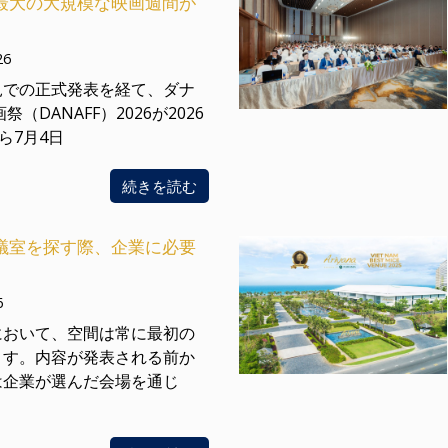
最大の大規模な映画週間が
26
見での正式発表を経て、ダナ
祭（DANAFF）2026が2026
ら7月4日
続きを読む
議室を探す際、企業に必要
6
において、空間は常に最初の
ます。内容が発表される前か
は企業が選んだ会場を通じ