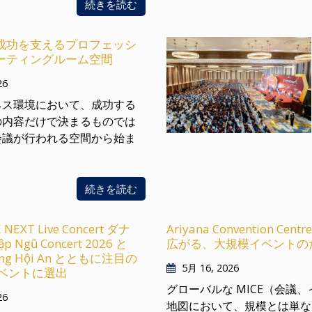
続きを読む
成功を支えるプロフェッシ
ーティングルーム空間
26
ネス環境において、成功する
の内容だけで決まるものでは
会議が行われる空間から始ま
続きを読む
E NEXT Live Concert ダナ
Ariyana Conventio
p Ngũ Concert 2026 と
広がる、大規模イベントの
ding Hội An とともに注目の
5月 16, 2026
イベントに選出
グローバルな MICE（会
26
地図において、規模とは単な