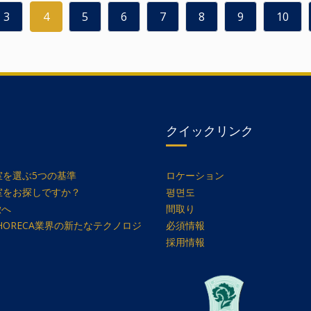
3
4
5
6
7
8
9
10
クイックリンク
を選ぶ5つの基準
ロケーション
室をお探しですか？
평면도
徴へ
間取り
ion」がHORECA業界の新たなテクノロジ
必須情報
採用情報