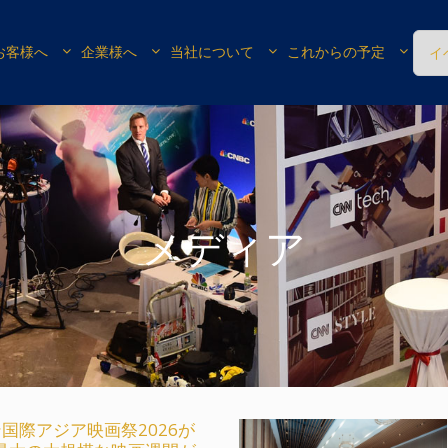
お客様へ
企業様へ
当社について
これからの予定
イ
メディア
国際アジア映画祭2026が