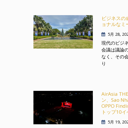
ビジネスの
ョナルなミ
5月 28, 20
現代のビジ
会議は議論
なく、その
り
AirAsia TH
ン、Sao Nhậ
OPPO Fin
トップ10
5月 19, 20