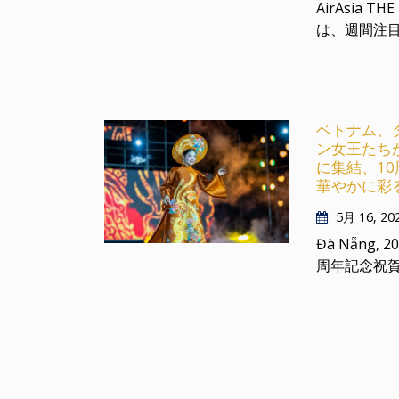
AirAsia THE
は、週間注目
ベトナム、
ン女王たちが A
に集結、10周
華やかに彩
5月 16, 20
Đà Nẵng, 2
周年記念祝賀