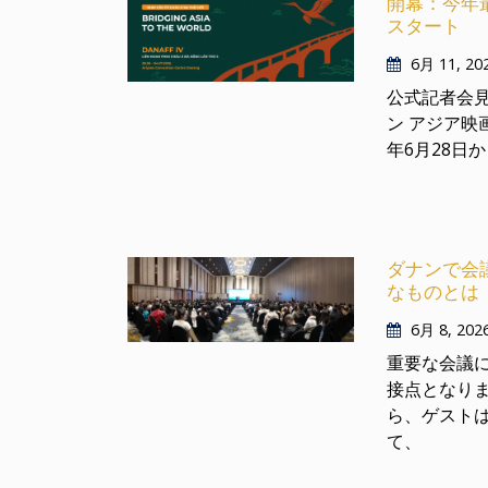
開幕：今年
スタート
6月 11, 20
公式記者会
ン アジア映画
年6月28日か
ダナンで会
なものとは
6月 8, 202
重要な会議
接点となり
ら、ゲスト
て、