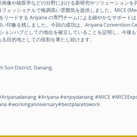
断画像や核医学などの分野における新研究やソリューションを
ッショナルで格調高い雰囲気を提供しました。MICE (Meeti
ibitions) 業界をリードする Ariyana の専門チームによる細やかなサポー
残しました。今回の成功は、Ariyana Convention Cen
表するコンベンションハブとしての地位を確立していることを証明し、今後
ある目的地としての役割を果たし続けます。
 Son District, Danang.
#Ariyanadanang #Ariyana #enjoydanang #MICE #MICEExpo
ana #workinganniversary#bestplacetowork