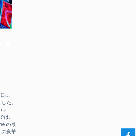
〜6日に
しました。
na
 では、
ne の最
 の豪華