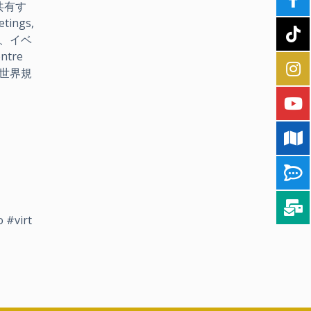
共有す
ngs,
トは、イベ
tre
も世界規
 #virt