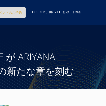
ベントのご予約
ENG
中文 (中国)
VIET
한국어
日本語
E が ARIYANA
医学界の新たな章を刻む