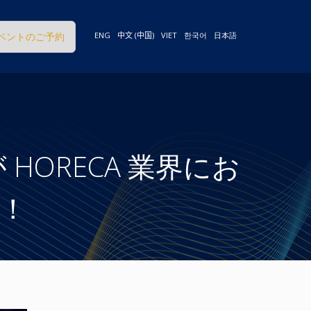
ベントのご予約
ENG
中文 (中国)
VIET
한국어
日本語
が HORECA 業界にお
！