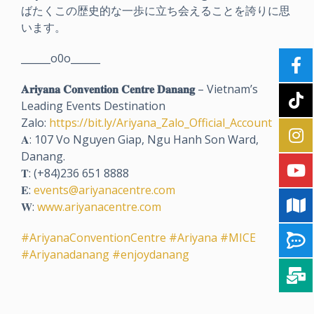
ばたくこの歴史的な一歩に立ち会えることを誇りに思
います。
______o0o______
𝐀𝐫𝐢𝐲𝐚𝐧𝐚 𝐂𝐨𝐧𝐯𝐞𝐧𝐭𝐢𝐨𝐧 𝐂𝐞𝐧𝐭𝐫𝐞 𝐃𝐚𝐧𝐚𝐧𝐠
– Vietnam’s
Leading Events Destination
Zalo:
https://bit.ly/Ariyana_Zalo_Official_Account
𝐀: 107 Vo Nguyen Giap, Ngu Hanh Son Ward,
Danang.
𝐓: (+84)236 651 8888
𝐄:
events@ariyanacentre.com
𝐖:
www.ariyanacentre.com
#AriyanaConventionCentre
#Ariyana
#MICE
#Ariyanadanang
#enjoydanang